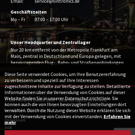
Email:
service@sintronics.de
Geschäftszeiten
Mo – Fr
07:00 – 17:00 Uhr
Unser Headquarter und Zentrallager
Nur 20 km entfernt von der Metropole Frankfurt am
Main, zentral in Deutschland und Europa gelegen, mit
hervorragenden Flug-, Bahn- und Straßenanbindungen.
Diese Seite verwendet Cookies, um Ihre Benutzererfahrung
zu verbessern und speziell auf Ihre Interessen
zugeschnittene Inhalte zur Verfügung zu stellen. Detaillierte
Informationen über die Verwendung von Cookies auf dieser
Website finden Sie in unserer Datenschutzrichtlinie. Sie
© SINTRONICS GmbH 2008 – 2026. All rights reserved.
können auch die von Ihnen bevorzugten Einstellungen dort
verwalten. Durch die Nutzung dieser Website erklären Sie sich
+49 6187 99413-0
mit der Verwendung von Cookies einverstanden.
Erfahren Sie
Impressum
mehr
AGB