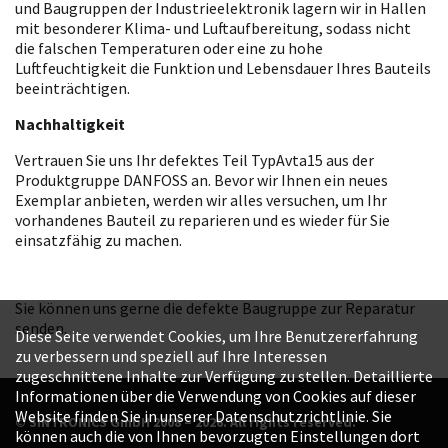
und Baugruppen der Industrieelektronik lagern wir in Hallen
mit besonderer Klima- und Luftaufbereitung, sodass nicht
die falschen Temperaturen oder eine zu hohe
Luftfeuchtigkeit die Funktion und Lebensdauer Ihres Bauteils
beeinträchtigen.
Nachhaltigkeit
Vertrauen Sie uns Ihr defektes Teil TypAvta15 aus der
Produktgruppe DANFOSS an. Bevor wir Ihnen ein neues
Exemplar anbieten, werden wir alles versuchen, um Ihr
vorhandenes Bauteil zu reparieren und es wieder für Sie
einsatzfähig zu machen.
Sie können uns gerne die defekte Baugruppe zur Reparatur
senden.
Diese Seite verwendet Cookies, um Ihre Benutzererfahrung
zu verbessern und speziell auf Ihre Interessen
zugeschnittene Inhalte zur Verfügung zu stellen. Detaillierte
Informationen über die Verwendung von Cookies auf dieser
Website finden Sie in unserer Datenschutzrichtlinie. Sie
© SINTRONICS GmbH 2008 – 2026. All rights reserved.
können auch die von Ihnen bevorzugten Einstellungen dort