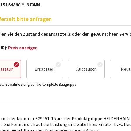
-15 LS486C ML370MM
ferzeit bitte anfragen
en Sie den Zustand des Ersatzteils oder den gewünschten Servi
EUR):
Preis anzeigen
aratur
Ersatzteil
Austausch
Neut
te Gewährleistung auf die komplette Baugruppe
l mit der Nummer 329991-15 aus der Produktgruppe HEIDENHAIN i
ie. Sie können sich auf die Leistung und Güte Ihres Ersatz- bzw. Ne
ndern bietet Ihnen den Rundum-Service von A bis Z.