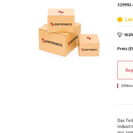
329991
Lie
Wähl
Preis (
Rep
24 Mona
Das Tei
Industr
nur, so