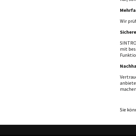
Mehrfa
Wir prü
Sicher
SINTRON
mit bes
Funktio
Nachha
Vertrau
anbiete
machen
Sie kön