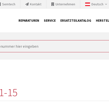
Semtech
Kontakt
Unternehmen
Deutsch
REPARATUREN
SERVICE
ERSATZTEILKATALOG
HERSTEL
it Siemens
ngstechnik ist ständig gezwungen seine Produkte aktuell und te
nnerhalb derer etablierte Produkte vom Markt genommen werden im
rkt bringen und die abgekündigten Baugruppen ersetzen. In manchen
 möglich. SINTRONICS ist dann ihr Partner, der entweder die al
gekündigten Baugruppen aus dem eigenen Lager ersetzt.
1-15