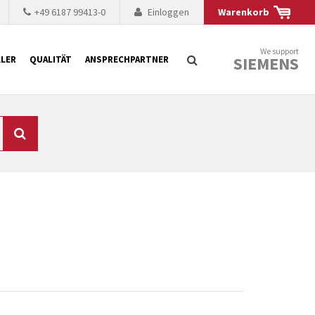
+49 6187 99413-0
Einloggen
Warenkorb
We support
SIEMENS
LER
QUALITÄT
ANSPRECHPARTNER
Suche
chnisch auf dem
mer kürzer. Der
 Fällen ist dies aus
ten Baugruppen