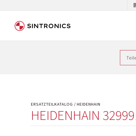
Unsere Zusammenarbeit m
Siemens als Weltmarktführer in der Automatisieru
letzten Stand zu halten. Dadurch wird die Zeit i
Hersteller will natürlich neue Produkte in den Ma
Kostengründen oder aus technischen Gründen nicht
technisch hochwertig repariert oder ihnen die ab
ERSATZTEILKATALOG
HEIDENHAIN
HEIDENHAIN 32999