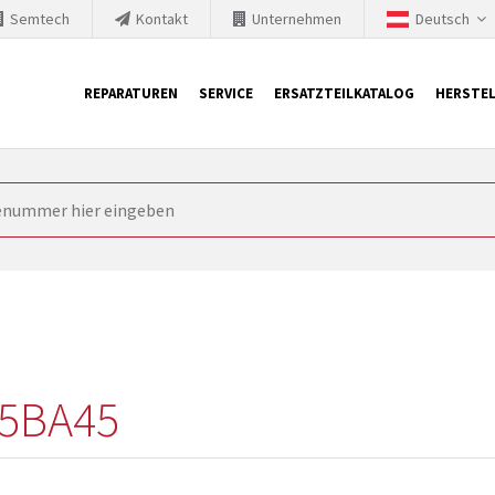
Semtech
Kontakt
Unternehmen
Deutsch
REPARATUREN
SERVICE
ERSATZTEILKATALOG
HERSTEL
it Siemens
ngstechnik ist ständig gezwungen seine Produkte aktuell und te
nnerhalb derer etablierte Produkte vom Markt genommen werden im
rkt bringen und die abgekündigten Baugruppen ersetzen. In manchen
 möglich. SINTRONICS ist dann ihr Partner, der entweder die al
gekündigten Baugruppen aus dem eigenen Lager ersetzt.
5BA45