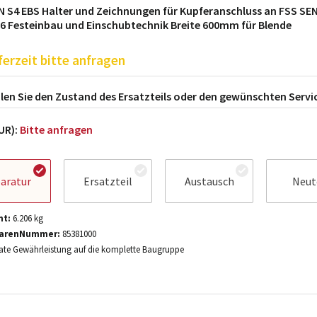
 S4 EBS Halter und Zeichnungen für Kupferanschluss an FSS S
 Festeinbau und Einschubtechnik Breite 600mm für Blende
ferzeit bitte anfragen
en Sie den Zustand des Ersatzteils oder den gewünschten Servi
EUR):
Bitte anfragen
aratur
Ersatzteil
Austausch
Neut
ht:
6.206
kg
arenNummer:
85381000
te Gewährleistung auf die komplette Baugruppe