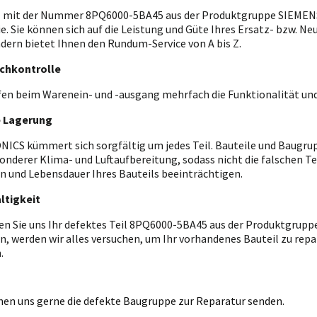
l mit der Nummer 8PQ6000-5BA45 aus der Produktgruppe SIEMENS 
ie. Sie können sich auf die Leistung und Güte Ihres Ersatz- bzw. Ne
ndern bietet Ihnen den Rundum-Service von A bis Z.
chkontrolle
fen beim Warenein- und -ausgang mehrfach die Funktionalität und
e Lagerung
ICS kümmert sich sorgfältig um jedes Teil. Bauteile und Baugrupp
onderer Klima- und Luftaufbereitung, sodass nicht die falschen T
n und Lebensdauer Ihres Bauteils beeinträchtigen.
ltigkeit
en Sie uns Ihr defektes Teil 8PQ6000-5BA45 aus der Produktgrupp
n, werden wir alles versuchen, um Ihr vorhandenes Bauteil zu repar
.
nen uns gerne die defekte Baugruppe zur Reparatur senden.