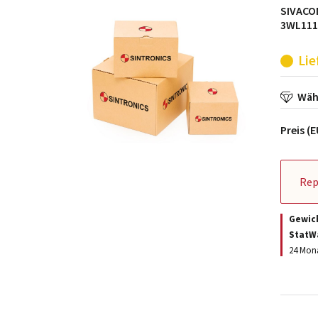
SIVACON
3WL1116
Lie
Wähl
Preis (
Rep
Gewic
StatW
24 Mona