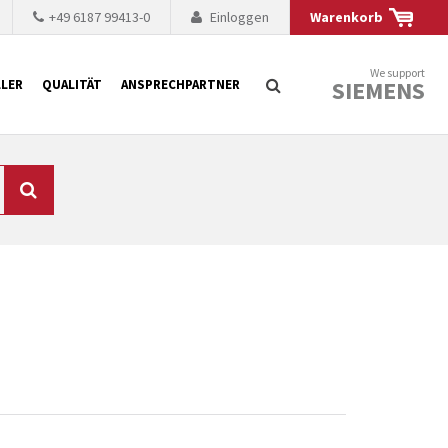
+49 6187 99413-0
Einloggen
Warenkorb
We support
SIEMENS
LER
QUALITÄT
ANSPRECHPARTNER
Suche
chnisch auf dem
mer kürzer. Der
 Fällen ist dies aus
ten Baugruppen