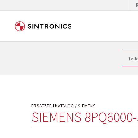
Unsere Zusammenarbeit m
Siemens als Weltmarktführer in der Automatisieru
letzten Stand zu halten. Dadurch wird die Zeit i
Hersteller will natürlich neue Produkte in den Ma
Kostengründen oder aus technischen Gründen nicht
technisch hochwertig repariert oder ihnen die ab
ERSATZTEILKATALOG
SIEMENS
SIEMENS 8PQ6000-