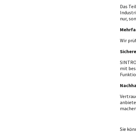
Das Tei
Industr
nur, so
Mehrfa
Wir prü
Sicher
SINTRON
mit bes
Funktio
Nachha
Vertrau
anbiete
machen
Sie kön