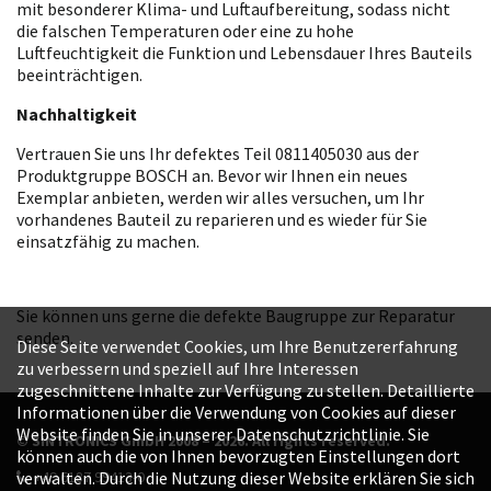
mit besonderer Klima- und Luftaufbereitung, sodass nicht
die falschen Temperaturen oder eine zu hohe
Luftfeuchtigkeit die Funktion und Lebensdauer Ihres Bauteils
beeinträchtigen.
Nachhaltigkeit
Vertrauen Sie uns Ihr defektes Teil 0811405030 aus der
Produktgruppe BOSCH an. Bevor wir Ihnen ein neues
Exemplar anbieten, werden wir alles versuchen, um Ihr
vorhandenes Bauteil zu reparieren und es wieder für Sie
einsatzfähig zu machen.
Sie können uns gerne die defekte Baugruppe zur Reparatur
senden.
Diese Seite verwendet Cookies, um Ihre Benutzererfahrung
zu verbessern und speziell auf Ihre Interessen
zugeschnittene Inhalte zur Verfügung zu stellen. Detaillierte
Informationen über die Verwendung von Cookies auf dieser
Website finden Sie in unserer Datenschutzrichtlinie. Sie
© SINTRONICS GmbH 2008 – 2026. All rights reserved.
können auch die von Ihnen bevorzugten Einstellungen dort
+49 6187 99413-0
verwalten. Durch die Nutzung dieser Website erklären Sie sich