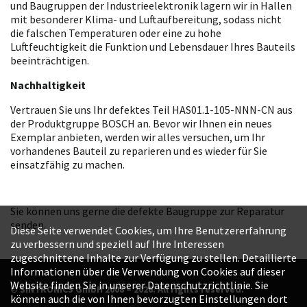
und Baugruppen der Industrieelektronik lagern wir in Hallen
mit besonderer Klima- und Luftaufbereitung, sodass nicht
die falschen Temperaturen oder eine zu hohe
Luftfeuchtigkeit die Funktion und Lebensdauer Ihres Bauteils
beeinträchtigen.
Nachhaltigkeit
Vertrauen Sie uns Ihr defektes Teil HAS01.1-105-NNN-CN aus
der Produktgruppe BOSCH an. Bevor wir Ihnen ein neues
Exemplar anbieten, werden wir alles versuchen, um Ihr
vorhandenes Bauteil zu reparieren und es wieder für Sie
einsatzfähig zu machen.
Sie können uns gerne die defekte Baugruppe zur Reparatur
senden.
Diese Seite verwendet Cookies, um Ihre Benutzererfahrung
zu verbessern und speziell auf Ihre Interessen
zugeschnittene Inhalte zur Verfügung zu stellen. Detaillierte
Informationen über die Verwendung von Cookies auf dieser
Website finden Sie in unserer Datenschutzrichtlinie. Sie
© SINTRONICS GmbH 2008 – 2026. All rights reserved.
können auch die von Ihnen bevorzugten Einstellungen dort