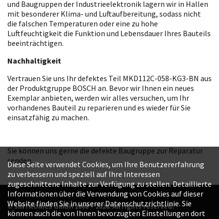
und Baugruppen der Industrieelektronik lagern wir in Hallen
mit besonderer Klima- und Luftaufbereitung, sodass nicht
die falschen Temperaturen oder eine zu hohe
Luftfeuchtigkeit die Funktion und Lebensdauer Ihres Bauteils
beeinträchtigen.
Nachhaltigkeit
Vertrauen Sie uns Ihr defektes Teil MKD112C-058-KG3-BN aus
der Produktgruppe BOSCH an. Bevor wir Ihnen ein neues
Exemplar anbieten, werden wir alles versuchen, um Ihr
vorhandenes Bauteil zu reparieren und es wieder für Sie
einsatzfähig zu machen.
Sie können uns gerne die defekte Baugruppe zur Reparatur
senden.
Diese Seite verwendet Cookies, um Ihre Benutzererfahrung
zu verbessern und speziell auf Ihre Interessen
zugeschnittene Inhalte zur Verfügung zu stellen. Detaillierte
Informationen über die Verwendung von Cookies auf dieser
Website finden Sie in unserer Datenschutzrichtlinie. Sie
© SINTRONICS GmbH 2008 – 2026. All rights reserved.
können auch die von Ihnen bevorzugten Einstellungen dort