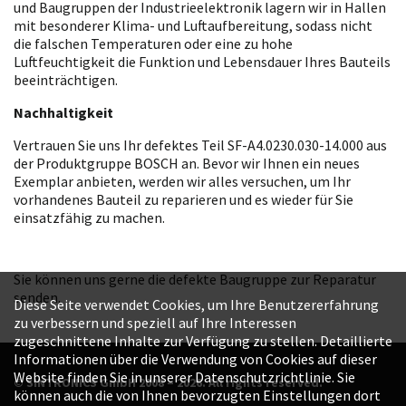
und Baugruppen der Industrieelektronik lagern wir in Hallen
mit besonderer Klima- und Luftaufbereitung, sodass nicht
die falschen Temperaturen oder eine zu hohe
Luftfeuchtigkeit die Funktion und Lebensdauer Ihres Bauteils
beeinträchtigen.
Nachhaltigkeit
Vertrauen Sie uns Ihr defektes Teil SF-A4.0230.030-14.000 aus
der Produktgruppe BOSCH an. Bevor wir Ihnen ein neues
Exemplar anbieten, werden wir alles versuchen, um Ihr
vorhandenes Bauteil zu reparieren und es wieder für Sie
einsatzfähig zu machen.
Sie können uns gerne die defekte Baugruppe zur Reparatur
senden.
Diese Seite verwendet Cookies, um Ihre Benutzererfahrung
zu verbessern und speziell auf Ihre Interessen
zugeschnittene Inhalte zur Verfügung zu stellen. Detaillierte
Informationen über die Verwendung von Cookies auf dieser
Website finden Sie in unserer Datenschutzrichtlinie. Sie
© SINTRONICS GmbH 2008 – 2026. All rights reserved.
können auch die von Ihnen bevorzugten Einstellungen dort