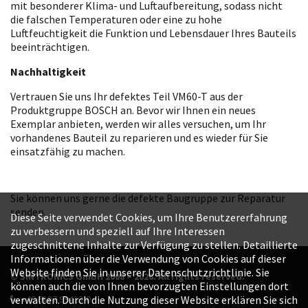
mit besonderer Klima- und Luftaufbereitung, sodass nicht
die falschen Temperaturen oder eine zu hohe
Luftfeuchtigkeit die Funktion und Lebensdauer Ihres Bauteils
beeinträchtigen.
Nachhaltigkeit
Vertrauen Sie uns Ihr defektes Teil VM60-T aus der
Produktgruppe BOSCH an. Bevor wir Ihnen ein neues
Exemplar anbieten, werden wir alles versuchen, um Ihr
vorhandenes Bauteil zu reparieren und es wieder für Sie
einsatzfähig zu machen.
Sie können uns gerne die defekte Baugruppe zur Reparatur
senden.
Diese Seite verwendet Cookies, um Ihre Benutzererfahrung
zu verbessern und speziell auf Ihre Interessen
zugeschnittene Inhalte zur Verfügung zu stellen. Detaillierte
Informationen über die Verwendung von Cookies auf dieser
Website finden Sie in unserer Datenschutzrichtlinie. Sie
© SINTRONICS GmbH 2008 – 2026. All rights reserved.
können auch die von Ihnen bevorzugten Einstellungen dort
+49 6187 99413-0
verwalten. Durch die Nutzung dieser Website erklären Sie sich