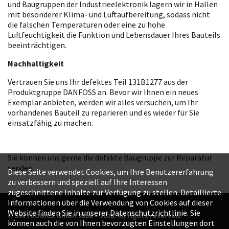
und Baugruppen der Industrieelektronik lagern wir in Hallen
mit besonderer Klima- und Luftaufbereitung, sodass nicht
die falschen Temperaturen oder eine zu hohe
Luftfeuchtigkeit die Funktion und Lebensdauer Ihres Bauteils
beeinträchtigen.
Nachhaltigkeit
Vertrauen Sie uns Ihr defektes Teil 131B1277 aus der
Produktgruppe DANFOSS an. Bevor wir Ihnen ein neues
Exemplar anbieten, werden wir alles versuchen, um Ihr
vorhandenes Bauteil zu reparieren und es wieder für Sie
einsatzfähig zu machen.
Sie können uns gerne die defekte Baugruppe zur Reparatur
senden.
Diese Seite verwendet Cookies, um Ihre Benutzererfahrung
zu verbessern und speziell auf Ihre Interessen
zugeschnittene Inhalte zur Verfügung zu stellen. Detaillierte
Informationen über die Verwendung von Cookies auf dieser
Website finden Sie in unserer Datenschutzrichtlinie. Sie
© SINTRONICS GmbH 2008 – 2026. All rights reserved.
können auch die von Ihnen bevorzugten Einstellungen dort