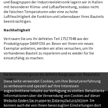
und Baugruppen der Industrieelektronik lagern wir in Hallen
mit besonderer Klima- und Luftaufbereitung, sodass nicht
die falschen Temperaturen oder eine zu hohe
Luftfeuchtigkeit die Funktion und Lebensdauer Ihres Bauteils
beeinträchtigen.
Nachhaltigkeit
Vertrauen Sie uns Ihr defektes Teil 175Z7048 aus der
Produktgruppe DANFOSS an. Bevor wir Ihnen ein neues
Exemplar anbieten, werden wir alles versuchen, um Ihr
vorhandenes Bauteil zu reparieren und es wieder für Sie
einsatzfähig zu machen.
Sie können uns gerne die defekte Baugruppe zur Reparatur
senden.
Diese Seite verwendet Cookies, um Ihre Benutzererfahrung
zu verbessern und speziell auf Ihre Interessen
zugeschnittene Inhalte zur Verfügung zu stellen. Detaillierte
Informationen über die Verwendung von Cookies auf dieser
Website finden Sie in unserer Datenschutzrichtlinie. Sie
© SINTRONICS GmbH 2008 – 2026. All rights reserved.
können auch die von Ihnen bevorzugten Einstellungen dort