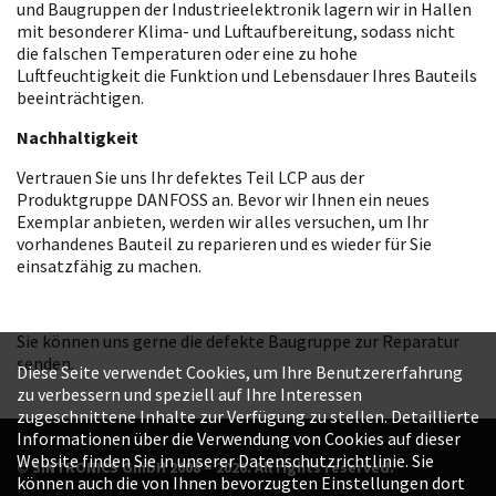
und Baugruppen der Industrieelektronik lagern wir in Hallen
mit besonderer Klima- und Luftaufbereitung, sodass nicht
die falschen Temperaturen oder eine zu hohe
Luftfeuchtigkeit die Funktion und Lebensdauer Ihres Bauteils
beeinträchtigen.
Nachhaltigkeit
Vertrauen Sie uns Ihr defektes Teil LCP aus der
Produktgruppe DANFOSS an. Bevor wir Ihnen ein neues
Exemplar anbieten, werden wir alles versuchen, um Ihr
vorhandenes Bauteil zu reparieren und es wieder für Sie
einsatzfähig zu machen.
Sie können uns gerne die defekte Baugruppe zur Reparatur
senden.
Diese Seite verwendet Cookies, um Ihre Benutzererfahrung
zu verbessern und speziell auf Ihre Interessen
zugeschnittene Inhalte zur Verfügung zu stellen. Detaillierte
Informationen über die Verwendung von Cookies auf dieser
Website finden Sie in unserer Datenschutzrichtlinie. Sie
© SINTRONICS GmbH 2008 – 2026. All rights reserved.
können auch die von Ihnen bevorzugten Einstellungen dort