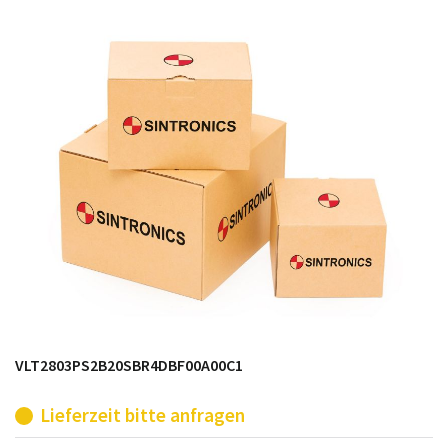
möglich. SINTRONICS ist dann ihr Partner, der
entweder die alten Baugruppen technisch hochwertig
repariert oder ihnen die abgekündigten Baugruppen
aus dem eigenen Lager ersetzt.
VLT2803PS2B20SBR4DBF00A00C1
Lieferzeit bitte anfragen