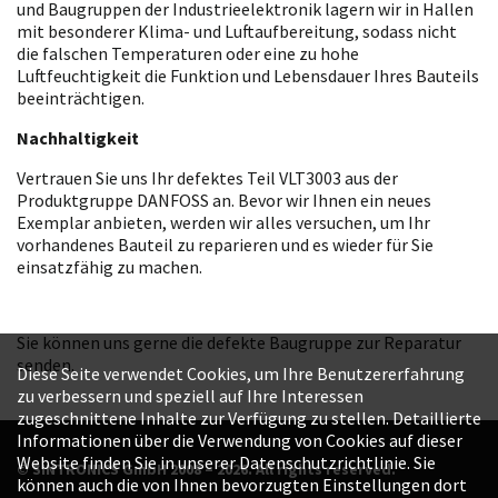
und Baugruppen der Industrieelektronik lagern wir in Hallen
mit besonderer Klima- und Luftaufbereitung, sodass nicht
die falschen Temperaturen oder eine zu hohe
Luftfeuchtigkeit die Funktion und Lebensdauer Ihres Bauteils
beeinträchtigen.
Nachhaltigkeit
Vertrauen Sie uns Ihr defektes Teil VLT3003 aus der
Produktgruppe DANFOSS an. Bevor wir Ihnen ein neues
Exemplar anbieten, werden wir alles versuchen, um Ihr
vorhandenes Bauteil zu reparieren und es wieder für Sie
einsatzfähig zu machen.
Sie können uns gerne die defekte Baugruppe zur Reparatur
senden.
Diese Seite verwendet Cookies, um Ihre Benutzererfahrung
zu verbessern und speziell auf Ihre Interessen
zugeschnittene Inhalte zur Verfügung zu stellen. Detaillierte
Informationen über die Verwendung von Cookies auf dieser
Website finden Sie in unserer Datenschutzrichtlinie. Sie
© SINTRONICS GmbH 2008 – 2026. All rights reserved.
können auch die von Ihnen bevorzugten Einstellungen dort