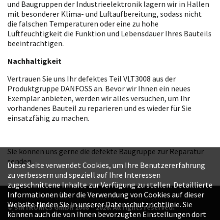
und Baugruppen der Industrieelektronik lagern wir in Hallen
mit besonderer Klima- und Luftaufbereitung, sodass nicht
die falschen Temperaturen oder eine zu hohe
Luftfeuchtigkeit die Funktion und Lebensdauer Ihres Bauteils
beeinträchtigen.
Nachhaltigkeit
Vertrauen Sie uns Ihr defektes Teil VLT3008 aus der
Produktgruppe DANFOSS an. Bevor wir Ihnen ein neues
Exemplar anbieten, werden wir alles versuchen, um Ihr
vorhandenes Bauteil zu reparieren und es wieder für Sie
einsatzfähig zu machen.
Sie können uns gerne die defekte Baugruppe zur Reparatur
senden.
Diese Seite verwendet Cookies, um Ihre Benutzererfahrung
zu verbessern und speziell auf Ihre Interessen
zugeschnittene Inhalte zur Verfügung zu stellen. Detaillierte
Informationen über die Verwendung von Cookies auf dieser
Website finden Sie in unserer Datenschutzrichtlinie. Sie
© SINTRONICS GmbH 2008 – 2026. All rights reserved.
können auch die von Ihnen bevorzugten Einstellungen dort