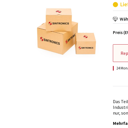
Lie
Wähl
Preis (
Rep
24 Mona
Das Tei
Industr
nur, so
Mehrfa