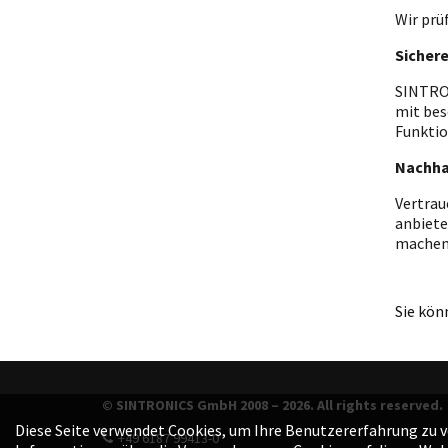
Wir prü
Sicher
SINTRON
mit bes
Funktio
Nachha
Vertrau
anbiete
machen
Sie kön
© SINTRONICS GmbH 2008 – 2026. All rights reserved.
Diese Seite verwendet Cookies, um Ihre Benutzererfahrung zu ve
+49 6187 99413-0