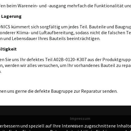
fen beim Warenein- und -ausgang mehrfach die Funktionalität und
e Lagerung
ICS kümmert sich sorgfältig um jedes Teil. Bauteile und Baugrupp
onderer Klima- und Luftaufbereitung, sodass nicht die falschen T
n und Lebensdauer Ihres Bauteils beeinträchtigen.
ltigkeit
en Sie uns Ihr defektes Teil A02B-0120-K307 aus der Produktgrupp
n, werden wir alles versuchen, um Ihr vorhandenes Bauteil zu repar
.
nen uns gerne die defekte Baugruppe zur Reparatur senden.
Impressum
rbessern und speziell auf Ihre Interessen zugeschnittene Inhalte 
AGB