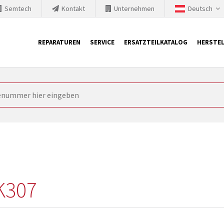
Semtech
Kontakt
Unternehmen
Deutsch
REPARATUREN
SERVICE
ERSATZTEILKATALOG
HERSTEL
it Siemens
ngstechnik ist ständig gezwungen seine Produkte aktuell und te
nnerhalb derer etablierte Produkte vom Markt genommen werden im
rkt bringen und die abgekündigten Baugruppen ersetzen. In manchen
 möglich. SINTRONICS ist dann ihr Partner, der entweder die al
gekündigten Baugruppen aus dem eigenen Lager ersetzt.
K307