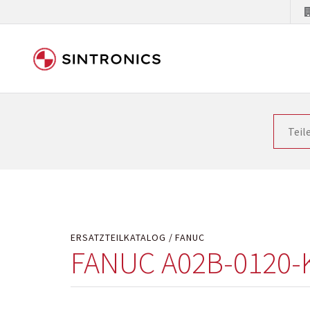
Unsere Zusammenarbeit m
Siemens als Weltmarktführer in der Automatisieru
letzten Stand zu halten. Dadurch wird die Zeit i
Hersteller will natürlich neue Produkte in den Ma
Kostengründen oder aus technischen Gründen nicht
technisch hochwertig repariert oder ihnen die ab
ERSATZTEILKATALOG
FANUC
FANUC A02B-0120-