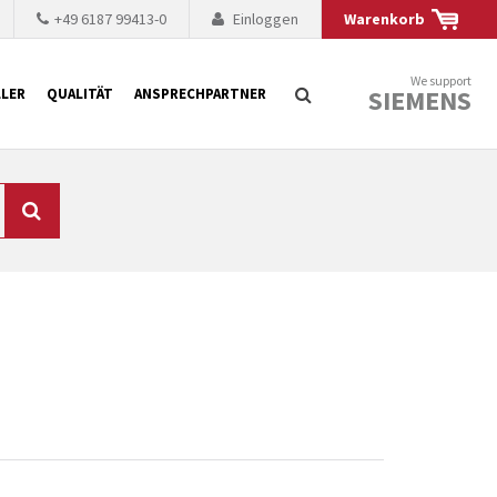
+49 6187 99413-0
Einloggen
Warenkorb
We support
SIEMENS
LER
QUALITÄT
ANSPRECHPARTNER
Suche
chnisch auf dem
mer kürzer. Der
 Fällen ist dies aus
ten Baugruppen