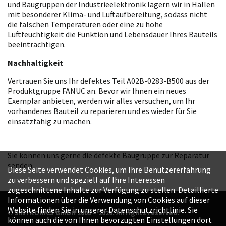
und Baugruppen der Industrieelektronik lagern wir in Hallen
mit besonderer Klima- und Luftaufbereitung, sodass nicht
die falschen Temperaturen oder eine zu hohe
Luftfeuchtigkeit die Funktion und Lebensdauer Ihres Bauteils
beeinträchtigen.
Nachhaltigkeit
Vertrauen Sie uns Ihr defektes Teil A02B-0283-B500 aus der
Produktgruppe FANUC an. Bevor wir Ihnen ein neues
Exemplar anbieten, werden wir alles versuchen, um Ihr
vorhandenes Bauteil zu reparieren und es wieder für Sie
einsatzfähig zu machen.
Sie können uns gerne die defekte Baugruppe zur Reparatur
senden.
Diese Seite verwendet Cookies, um Ihre Benutzererfahrung
zu verbessern und speziell auf Ihre Interessen
zugeschnittene Inhalte zur Verfügung zu stellen. Detaillierte
Informationen über die Verwendung von Cookies auf dieser
Website finden Sie in unserer Datenschutzrichtlinie. Sie
© SINTRONICS GmbH 2008 – 2026. All rights reserved.
können auch die von Ihnen bevorzugten Einstellungen dort