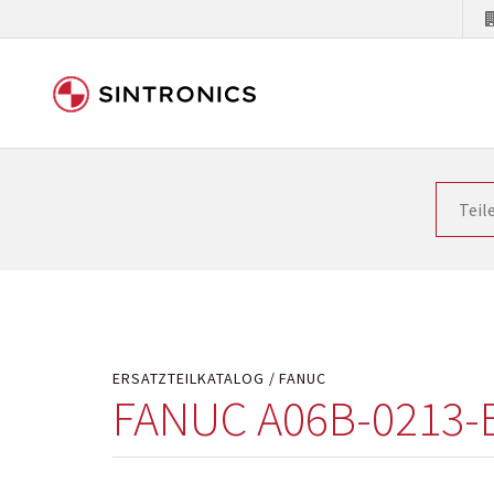
Unsere Zusammenarbeit m
Siemens als Weltmarktführer in der Automatisieru
letzten Stand zu halten. Dadurch wird die Zeit i
Hersteller will natürlich neue Produkte in den Ma
Kostengründen oder aus technischen Gründen nicht
technisch hochwertig repariert oder ihnen die ab
ERSATZTEILKATALOG
FANUC
FANUC A06B-0213-