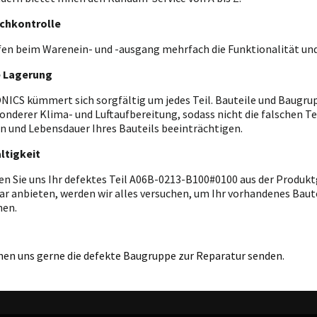
chkontrolle
fen beim Warenein- und -ausgang mehrfach die Funktionalität und
e Lagerung
ICS kümmert sich sorgfältig um jedes Teil. Bauteile und Baugrupp
onderer Klima- und Luftaufbereitung, sodass nicht die falschen T
n und Lebensdauer Ihres Bauteils beeinträchtigen.
ltigkeit
en Sie uns Ihr defektes Teil A06B-0213-B100#0100 aus der Produkt
r anbieten, werden wir alles versuchen, um Ihr vorhandenes Bautei
hen.
nen uns gerne die defekte Baugruppe zur Reparatur senden.