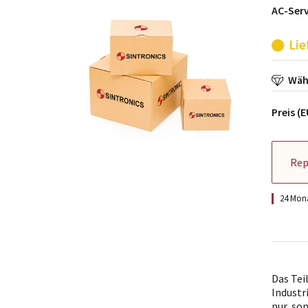
AC-Ser
Lie
Wähl
Preis (
Rep
24 Mona
Das Tei
Industr
nur, so