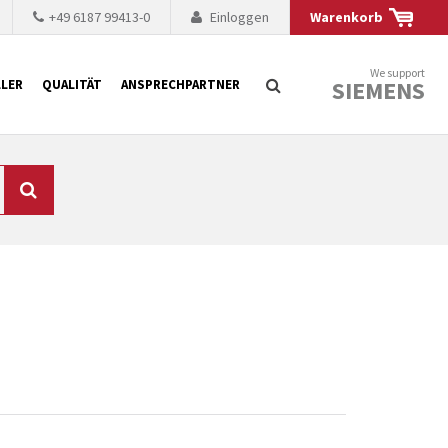
+49 6187 99413-0
Einloggen
Warenkorb
We support
SIEMENS
LER
QUALITÄT
ANSPRECHPARTNER
Suche
chnisch auf dem
mer kürzer. Der
 Fällen ist dies aus
ten Baugruppen