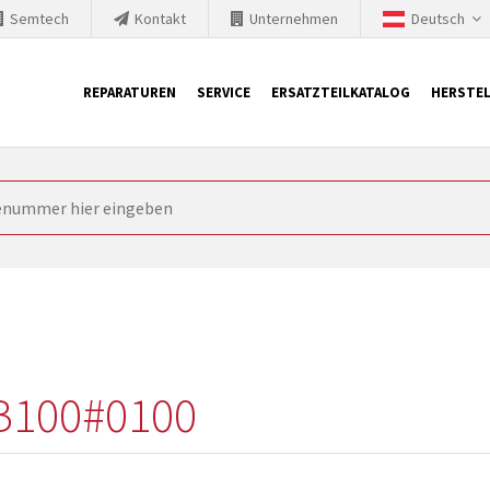
Semtech
Kontakt
Unternehmen
Deutsch
REPARATUREN
SERVICE
ERSATZTEILKATALOG
HERSTEL
it Siemens
ngstechnik ist ständig gezwungen seine Produkte aktuell und te
nnerhalb derer etablierte Produkte vom Markt genommen werden im
rkt bringen und die abgekündigten Baugruppen ersetzen. In manchen
 möglich. SINTRONICS ist dann ihr Partner, der entweder die al
gekündigten Baugruppen aus dem eigenen Lager ersetzt.
B100#0100