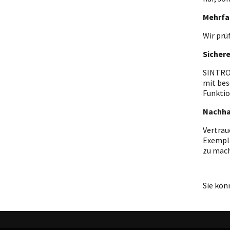
Mehrfa
Wir prü
Sicher
SINTRON
mit bes
Funktio
Nachha
Vertrau
Exempla
zu mac
Sie kön