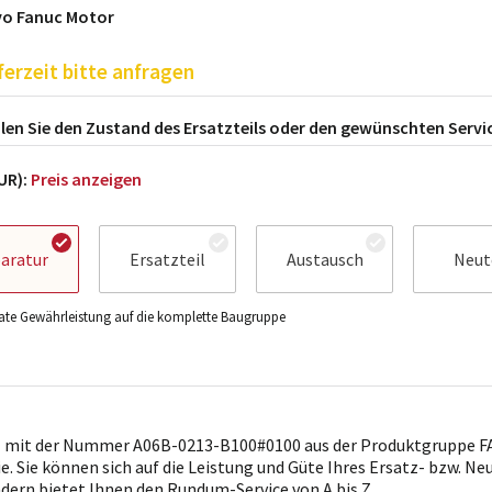
vo Fanuc Motor
ferzeit bitte anfragen
en Sie den Zustand des Ersatzteils oder den gewünschten Servi
EUR):
Preis anzeigen
aratur
Ersatzteil
Austausch
Neut
te Gewährleistung auf die komplette Baugruppe
l mit der Nummer A06B-0213-B100#0100 aus der Produktgruppe FA
ie. Sie können sich auf die Leistung und Güte Ihres Ersatz- bzw. Ne
ndern bietet Ihnen den Rundum-Service von A bis Z.