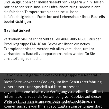
und Baugruppen der Industrieelektronik lagern wir in Hallen
mit besonderer Klima- und Luftaufbereitung, sodass nicht
die falschen Temperaturen oder eine zu hohe
Luftfeuchtigkeit die Funktion und Lebensdauer Ihres Bauteils
beeinträchtigen.
Nachhaltigkeit
Vertrauen Sie uns Ihr defektes Teil A06B-0853-B300 aus der
Produktgruppe FANUC an. Bevor wir Ihnen ein neues
Exemplar anbieten, werden wir alles versuchen, um Ihr
vorhandenes Bauteil zu reparieren und es wieder für Sie
einsatzfähig zu machen.
Sie können uns gerne die defekte Baugruppe zur Reparatur
senden.
Diese Seite verwendet Cookies, um Ihre Benutzererfahrung
zu verbessern und speziell auf Ihre Interessen
zugeschnittene Inhalte zur Verfügung zu stellen. Detaillierte
Informationen über die Verwendung von Cookies auf dieser
Website finden Sie in unserer Datenschutzrichtlinie. Sie
© SINTRONICS GmbH 2008 – 2026. All rights reserved.
können auch die von Ihnen bevorzugten Einstellungen dort