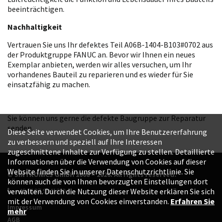
beeinträchtigen.
Nachhaltigkeit
Vertrauen Sie uns Ihr defektes Teil A06B-1404-B103#0702 aus
der Produktgruppe FANUC an. Bevor wir Ihnen ein neues
Exemplar anbieten, werden wir alles versuchen, um Ihr
vorhandenes Bauteil zu reparieren und es wieder für Sie
einsatzfähig zu machen.
Sie können uns gerne die defekte Baugruppe zur Reparatur
senden.
Diese Seite verwendet Cookies, um Ihre Benutzererfahrung
zu verbessern und speziell auf Ihre Interessen
zugeschnittene Inhalte zur Verfügung zu stellen. Detaillierte
Informationen über die Verwendung von Cookies auf dieser
Website finden Sie in unserer Datenschutzrichtlinie. Sie
© SINTRONICS GmbH 2008 – 2026. All rights reserved.
können auch die von Ihnen bevorzugten Einstellungen dort
+49 6187 99413-0
verwalten. Durch die Nutzung dieser Website erklären Sie sich
mit der Verwendung von Cookies einverstanden.
Erfahren Sie
Impressum
mehr
AGB