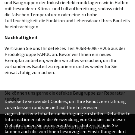
und Baugruppen der Industrieelektronik lagern wir in Hallen
mit besonderer Klima- und Luftaufbereitung, sodass nicht
die falschen Temperaturen oder eine zu hohe
Luftfeuchtigkeit die Funktion und Lebensdauer Ihres Bauteils
beeinträchtigen.
Nachhaltigkeit
Vertrauen Sie uns Ihr defektes Teil A06B-6096-H206 aus der
Produktgruppe FANUC an. Bevor wir Ihnen ein neues
Exemplar anbieten, werden wir alles versuchen, um Ihr
vorhandenes Bauteil zu reparieren und es wieder für Sie
einsatzfähig zu machen.
Sie können uns gerne die defekte Baugruppe zur Reparatur
senden.
Diese Seite verwendet Cookies, um Ihre Benutzererfahrung
zu verbessern und speziell auf Ihre Interessen
zugeschnittene Inhalte zur Verfügung zu stellen. Detaillierte
Informationen über die Verwendung von Cookies auf dieser
Website finden Sie in unserer Datenschutzrichtlinie. Sie
© SINTRONICS GmbH 2008 – 2026. All rights reserved.
können auch die von Ihnen bevorzugten Einstellungen dort