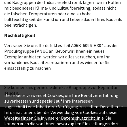
und Baugruppen der Industrieelektronik lagern wir in Hallen
mit besonderer Klima- und Luftaufbereitung, sodass nicht
die falschen Temperaturen oder eine zu hohe
Luftfeuchtigkeit die Funktion und Lebensdauer Ihres Bauteils
beeinträchtigen.
Nachhaltigkeit
Vertrauen Sie uns Ihr defektes Teil A06B-6096-H304 aus der
Produktgruppe FANUC an. Bevor wir Ihnen ein neues
Exemplar anbieten, werden wir alles versuchen, um Ihr
vorhandenes Bauteil zu reparieren und es wieder für Sie
einsatzfähig zu machen.
Sie können uns gerne die defekte Baugruppe zur Reparatur
senden.
Diese Seite verwendet Cookies, um Ihre Benutzererfahrung
zu verbessern und speziell auf Ihre Interessen
zugeschnittene Inhalte zur Verfügung zu stellen. Detaillierte
Informationen über die Verwendung von Cookies auf dieser
Website finden Sie in unserer Datenschutzrichtlinie. Sie
© SINTRONICS GmbH 2008 – 2026. All rights reserved.
können auch die von Ihnen bevorzugten Einstellungen dort