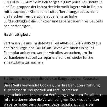
SINTRONICS kümmert sich sorgfältig um jedes Teil. Bauteile
und Baugruppen der Industrieelektronik lagern wir in Hallen
mit besonderer Klima- und Luftaufbereitung, sodass nicht
die falschen Temperaturen oder eine zu hohe
Luftfeuchtigkeit die Funktion und Lebensdauer Ihres Bauteils
beeinträchtigen.
Nachhaltigkeit
Vertrauen Sie uns Ihr defektes Teil A06B-6102-H230#520 aus
der Produktgruppe FANUC an. Bevor wir Ihnen ein neues
Exemplar anbieten, werden wir alles versuchen, um Ihr
vorhandenes Bauteil zu reparieren und es wieder für Sie
einsatzfähig zu machen.
Sie können uns gerne die defekte Baugruppe zur Reparatur
senden.
Diese Seite verwendet Cookies, um Ihre Benutzererfahrung
zu verbessern und speziell auf Ihre Interessen
zugeschnittene Inhalte zur Verfügung zu stellen. Detaillierte
Informationen über die Verwendung von Cookies auf dieser
Website finden Sie in unserer Datenschutzrichtlinie. Sie
© SINTRONICS GmbH 2008 – 2026. All rights reserved.