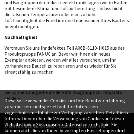
und Baugruppen der Industrieelektronik lagern wir in Hallen
mit besonderer Klima- und Luftaufbereitung, sodass nicht
die falschen Temperaturen oder eine zu hohe
Luftfeuchtigkeit die Funktion und Lebensdauer Ihres Bauteils
beeinträchtigen.
Nachhaltigkeit
Vertrauen Sie uns Ihr defektes Teil A06B-6110-H015 aus der
Produktgruppe FANUC an. Bevor wir Ihnen ein neues
Exemplar anbieten, werden wir alles versuchen, um Ihr
vorhandenes Bauteil zu reparieren und es wieder für Sie
einsatzfähig zu machen.
Sie können uns gerne die defekte Baugruppe zur Reparatur
senden.
Diese Seite verwendet Cookies, um Ihre Benutzererfahrung
zu verbessern und speziell auf Ihre Interessen
zugeschnittene Inhalte zur Verfügung zu stellen. Detaillierte
Informationen über die Verwendung von Cookies auf dieser
Website finden Sie in unserer Datenschutzrichtlinie. Sie
© SINTRONICS GmbH 2008 – 2026. All rights reserved.
können auch die von Ihnen bevorzugten Einstellungen dort