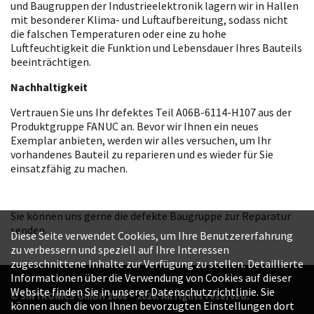
und Baugruppen der Industrieelektronik lagern wir in Hallen
mit besonderer Klima- und Luftaufbereitung, sodass nicht
die falschen Temperaturen oder eine zu hohe
Luftfeuchtigkeit die Funktion und Lebensdauer Ihres Bauteils
beeinträchtigen.
Nachhaltigkeit
Vertrauen Sie uns Ihr defektes Teil A06B-6114-H107 aus der
Produktgruppe FANUC an. Bevor wir Ihnen ein neues
Exemplar anbieten, werden wir alles versuchen, um Ihr
vorhandenes Bauteil zu reparieren und es wieder für Sie
einsatzfähig zu machen.
Sie können uns gerne die defekte Baugruppe zur Reparatur
senden.
Diese Seite verwendet Cookies, um Ihre Benutzererfahrung
zu verbessern und speziell auf Ihre Interessen
zugeschnittene Inhalte zur Verfügung zu stellen. Detaillierte
Informationen über die Verwendung von Cookies auf dieser
Website finden Sie in unserer Datenschutzrichtlinie. Sie
© SINTRONICS GmbH 2008 – 2026. All rights reserved.
können auch die von Ihnen bevorzugten Einstellungen dort