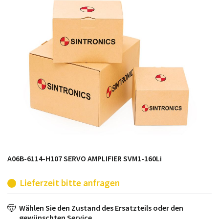
möglich. SINTRONICS ist dann ihr Partner, der
entweder die alten Baugruppen technisch hochwertig
repariert oder ihnen die abgekündigten Baugruppen
aus dem eigenen Lager ersetzt.
A06B-6114-H107 SERVO AMPLIFIER SVM1-160Li
Lieferzeit bitte anfragen
Wählen Sie den Zustand des Ersatzteils oder den
gewünschten Service