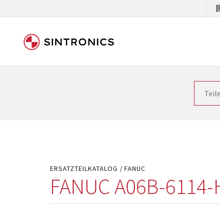
Unsere Zusammenarbeit m
Siemens als Weltmarktführer in der Automatisieru
letzten Stand zu halten. Dadurch wird die Zeit i
Hersteller will natürlich neue Produkte in den Ma
Kostengründen oder aus technischen Gründen nicht
technisch hochwertig repariert oder ihnen die ab
ERSATZTEILKATALOG
FANUC
FANUC A06B-6114-