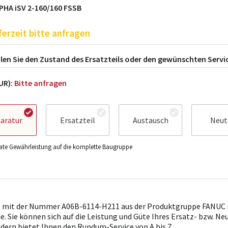
PHA iSV 2-160/160 FSSB
ferzeit bitte anfragen
en Sie den Zustand des Ersatzteils oder den gewünschten Servi
EUR):
Bitte anfragen
aratur
Ersatzteil
Austausch
Neut
te Gewährleistung auf die komplette Baugruppe
l mit der Nummer A06B-6114-H211 aus der Produktgruppe FANUC i
ie. Sie können sich auf die Leistung und Güte Ihres Ersatz- bzw. Ne
ndern bietet Ihnen den Rundum-Service von A bis Z.