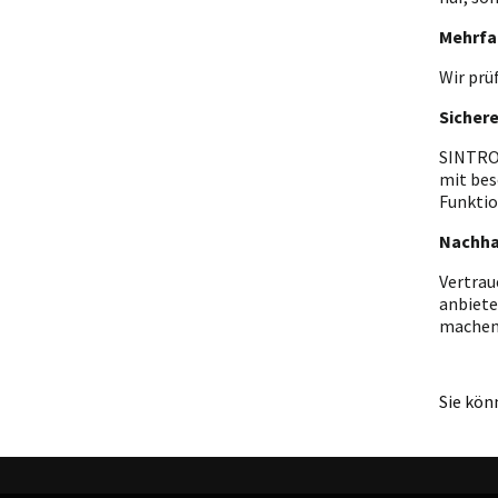
Mehrfa
Wir prü
Sicher
SINTRON
mit bes
Funktio
Nachha
Vertrau
anbiete
machen
Sie kön