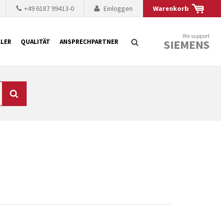
+49 6187 99413-0
Einloggen
Warenkorb
We support
SIEMENS
LER
QUALITÄT
ANSPRECHPARTNER
Suche
chnisch auf dem
mer kürzer. Der
 Fällen ist dies aus
ten Baugruppen