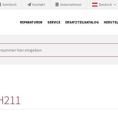
Semtech
Kontakt
Unternehmen
Deutsch
REPARATUREN
SERVICE
ERSATZTEILKATALOG
HERSTEL
it Siemens
ngstechnik ist ständig gezwungen seine Produkte aktuell und te
nnerhalb derer etablierte Produkte vom Markt genommen werden im
rkt bringen und die abgekündigten Baugruppen ersetzen. In manchen
 möglich. SINTRONICS ist dann ihr Partner, der entweder die al
gekündigten Baugruppen aus dem eigenen Lager ersetzt.
H211