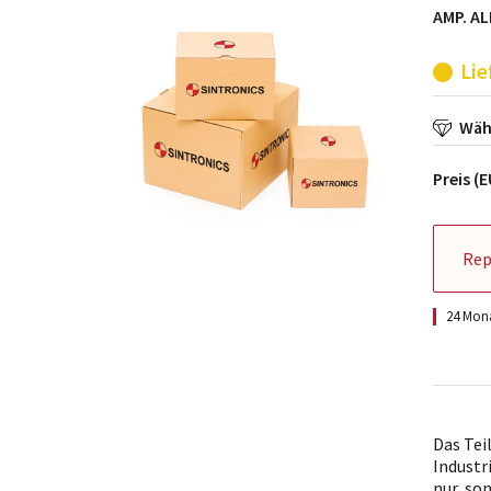
AMP. AL
Lie
Wähl
Preis (
Rep
24 Mona
Das Tei
Industr
nur, so