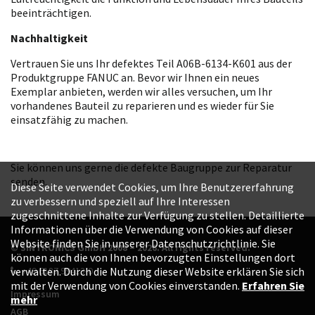
beeinträchtigen.
Nachhaltigkeit
Vertrauen Sie uns Ihr defektes Teil A06B-6134-K601 aus der
Produktgruppe FANUC an. Bevor wir Ihnen ein neues
Exemplar anbieten, werden wir alles versuchen, um Ihr
vorhandenes Bauteil zu reparieren und es wieder für Sie
einsatzfähig zu machen.
Sie können uns gerne die defekte Baugruppe zur Reparatur
senden.
Diese Seite verwendet Cookies, um Ihre Benutzererfahrung
zu verbessern und speziell auf Ihre Interessen
zugeschnittene Inhalte zur Verfügung zu stellen. Detaillierte
Informationen über die Verwendung von Cookies auf dieser
Website finden Sie in unserer Datenschutzrichtlinie. Sie
© SINTRONICS GmbH 2008 – 2026. All rights reserved.
können auch die von Ihnen bevorzugten Einstellungen dort
+49 6187 99413-0
verwalten. Durch die Nutzung dieser Website erklären Sie sich
mit der Verwendung von Cookies einverstanden.
Erfahren Sie
Impressum
mehr
AGB