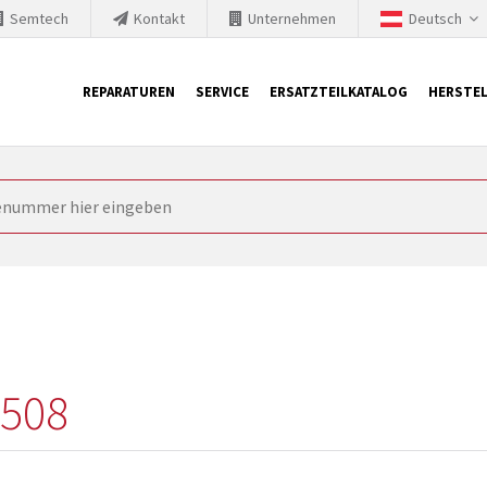
Semtech
Kontakt
Unternehmen
Deutsch
REPARATUREN
SERVICE
ERSATZTEILKATALOG
HERSTEL
it Siemens
ngstechnik ist ständig gezwungen seine Produkte aktuell und te
nnerhalb derer etablierte Produkte vom Markt genommen werden im
rkt bringen und die abgekündigten Baugruppen ersetzen. In manchen
 möglich. SINTRONICS ist dann ihr Partner, der entweder die al
gekündigten Baugruppen aus dem eigenen Lager ersetzt.
0508