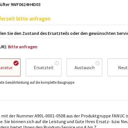
Lüfter 9WF0624H4D03
ferzeit bitte anfragen
en Sie den Zustand des Ersatzteils oder den gewünschten Servi
EUR):
Bitte anfragen
aratur
Ersatzteil
Austausch
Neut
te Gewährleistung auf die komplette Baugruppe
l mit der Nummer A90L-0001-0508 aus der Produktgruppe FANUC is
ie. Sie können sich auf die Leistung und Güte Ihres Ersatz- bzw. Ne
ndern bietet Ihnen den Rundum-Service von A bis Z.