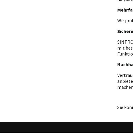
Mehrfa
Wir prü
Sicher
SINTRON
mit bes
Funktio
Nachha
Vertrau
anbiete
machen
Sie kön