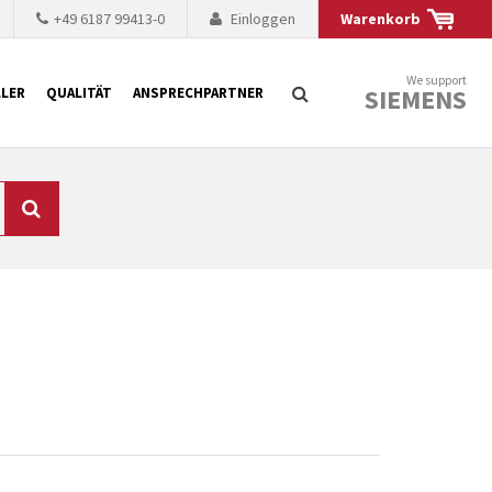
+49 6187 99413-0
Einloggen
Warenkorb
We support
SIEMENS
LER
QUALITÄT
ANSPRECHPARTNER
Suche
chnisch auf dem
mer kürzer. Der
 Fällen ist dies aus
ten Baugruppen