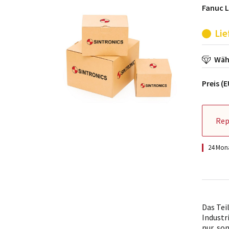
Fanuc 
Lie
Wähl
Preis (
Rep
24 Mona
Das Tei
Industr
nur, so