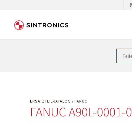
Unsere Zusammenarbeit m
Siemens als Weltmarktführer in der Automatisieru
letzten Stand zu halten. Dadurch wird die Zeit i
Hersteller will natürlich neue Produkte in den Ma
Kostengründen oder aus technischen Gründen nicht
technisch hochwertig repariert oder ihnen die ab
ERSATZTEILKATALOG
FANUC
FANUC A90L-0001-