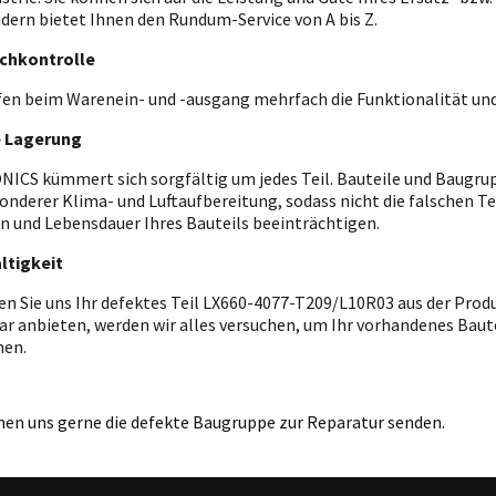
ndern bietet Ihnen den Rundum-Service von A bis Z.
chkontrolle
fen beim Warenein- und -ausgang mehrfach die Funktionalität und
e Lagerung
ICS kümmert sich sorgfältig um jedes Teil. Bauteile und Baugrupp
onderer Klima- und Luftaufbereitung, sodass nicht die falschen T
n und Lebensdauer Ihres Bauteils beeinträchtigen.
ltigkeit
en Sie uns Ihr defektes Teil LX660-4077-T209/L10R03 aus der Prod
r anbieten, werden wir alles versuchen, um Ihr vorhandenes Bautei
hen.
nen uns gerne die defekte Baugruppe zur Reparatur senden.