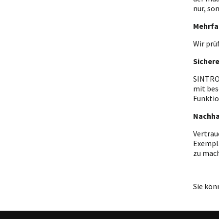
nur, so
Mehrfa
Wir prü
Sicher
SINTRON
mit bes
Funktio
Nachha
Vertrau
Exempla
zu mac
Sie kön