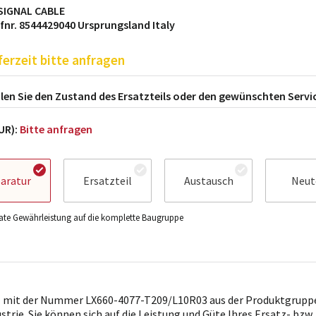
SIGNAL CABLE
ifnr. 8544429040 Ursprungsland Italy
ferzeit bitte anfragen
en Sie den Zustand des Ersatzteils oder den gewünschten Servi
EUR):
Bitte anfragen
aratur
Ersatzteil
Austausch
Neut
te Gewährleistung auf die komplette Baugruppe
l mit der Nummer LX660-4077-T209/L10R03 aus der Produktgruppe
ustrie. Sie können sich auf die Leistung und Güte Ihres Ersatz- bzw