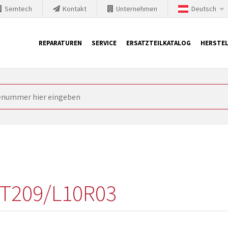
Semtech
Kontakt
Unternehmen
Deutsch
REPARATUREN
SERVICE
ERSATZTEILKATALOG
HERSTEL
it Siemens
ngstechnik ist ständig gezwungen seine Produkte aktuell und te
nnerhalb derer etablierte Produkte vom Markt genommen werden im
rkt bringen und die abgekündigten Baugruppen ersetzen. In manchen
 möglich. SINTRONICS ist dann ihr Partner, der entweder die al
gekündigten Baugruppen aus dem eigenen Lager ersetzt.
-T209/L10R03