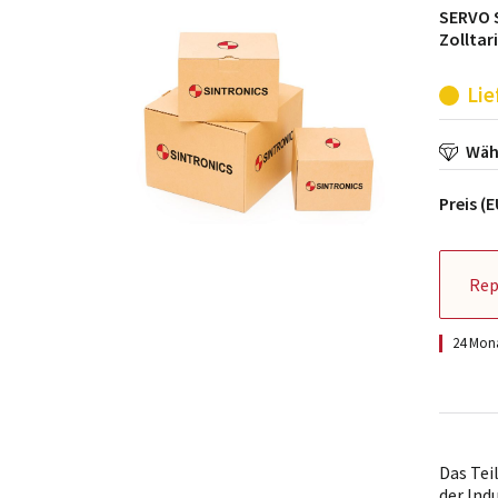
SERVO 
Zolltar
Lie
Wähl
Preis (
Rep
24 Mona
Das Tei
der Ind