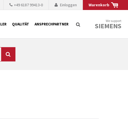
+49 6187 99413-0
Einloggen
Warenkorb
We support
SIEMENS
LER
QUALITÄT
ANSPRECHPARTNER
Suche
chnisch auf dem
mer kürzer. Der
 Fällen ist dies aus
ten Baugruppen