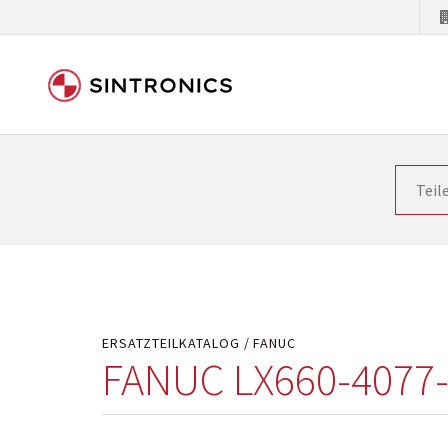
Unsere Zusammenarbeit m
Siemens als Weltmarktführer in der Automatisieru
letzten Stand zu halten. Dadurch wird die Zeit i
Hersteller will natürlich neue Produkte in den Ma
Kostengründen oder aus technischen Gründen nicht
technisch hochwertig repariert oder ihnen die ab
ERSATZTEILKATALOG
FANUC
FANUC LX660-4077