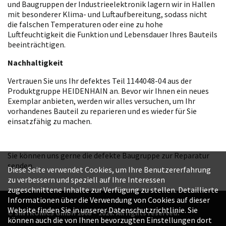
und Baugruppen der Industrieelektronik lagern wir in Hallen
mit besonderer Klima- und Luftaufbereitung, sodass nicht
die falschen Temperaturen oder eine zu hohe
Luftfeuchtigkeit die Funktion und Lebensdauer Ihres Bauteils
beeinträchtigen.
Nachhaltigkeit
Vertrauen Sie uns Ihr defektes Teil 1144048-04 aus der
Produktgruppe HEIDENHAIN an. Bevor wir Ihnen ein neues
Exemplar anbieten, werden wir alles versuchen, um Ihr
vorhandenes Bauteil zu reparieren und es wieder für Sie
einsatzfähig zu machen.
Sie können uns gerne die defekte Baugruppe zur Reparatur
senden.
Diese Seite verwendet Cookies, um Ihre Benutzererfahrung
zu verbessern und speziell auf Ihre Interessen
zugeschnittene Inhalte zur Verfügung zu stellen. Detaillierte
Informationen über die Verwendung von Cookies auf dieser
Website finden Sie in unserer Datenschutzrichtlinie. Sie
© SINTRONICS GmbH 2008 – 2026. All rights reserved.
können auch die von Ihnen bevorzugten Einstellungen dort