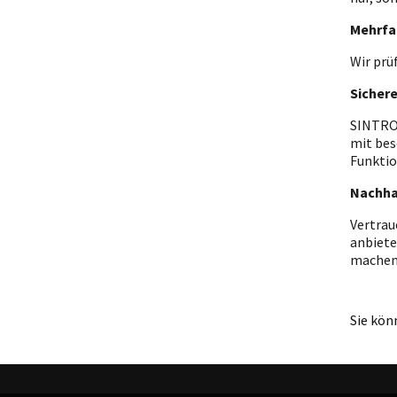
Mehrfa
Wir prü
Sicher
SINTRON
mit bes
Funktio
Nachha
Vertrau
anbiete
machen
Sie kön