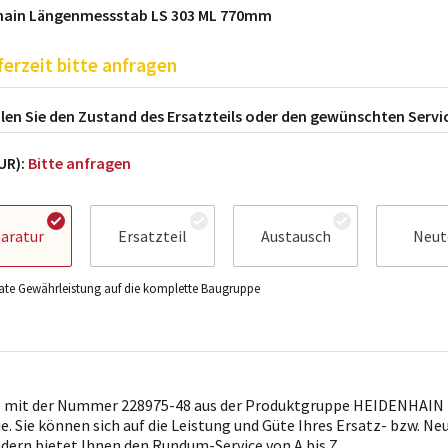
hain Längenmessstab LS 303 ML 770mm
ferzeit bitte anfragen
en Sie den Zustand des Ersatzteils oder den gewünschten Servi
EUR):
Bitte anfragen
aratur
Ersatzteil
Austausch
Neut
te Gewährleistung auf die komplette Baugruppe
l mit der Nummer 228975-48 aus der Produktgruppe HEIDENHAIN i
ie. Sie können sich auf die Leistung und Güte Ihres Ersatz- bzw. Ne
ndern bietet Ihnen den Rundum-Service von A bis Z.