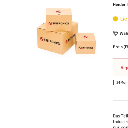
Heiden
Lie
Wähl
Preis (
Rep
24 Mona
Das Tei
Industr
nur, so