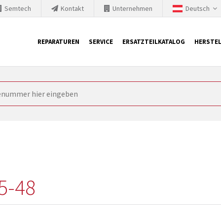
Semtech
Kontakt
Unternehmen
Deutsch
REPARATUREN
SERVICE
ERSATZTEILKATALOG
HERSTEL
it Siemens
ngstechnik ist ständig gezwungen seine Produkte aktuell und te
nnerhalb derer etablierte Produkte vom Markt genommen werden im
rkt bringen und die abgekündigten Baugruppen ersetzen. In manchen
 möglich. SINTRONICS ist dann ihr Partner, der entweder die al
gekündigten Baugruppen aus dem eigenen Lager ersetzt.
5-48