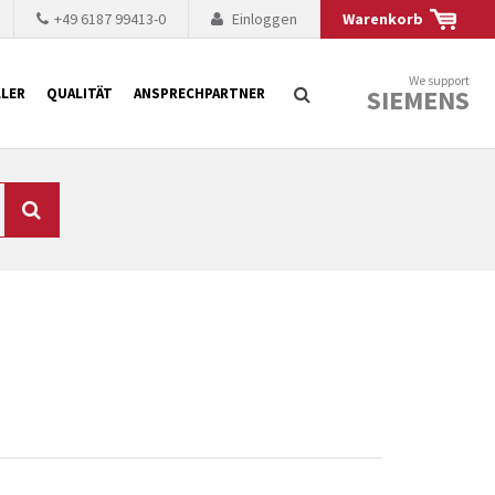
+49 6187 99413-0
Einloggen
Warenkorb
We support
SIEMENS
LER
QUALITÄT
ANSPRECHPARTNER
Suche
chnisch auf dem
mer kürzer. Der
 Fällen ist dies aus
ten Baugruppen