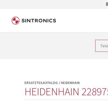
Unsere Zusammenarbeit m
Siemens als Weltmarktführer in der Automatisieru
letzten Stand zu halten. Dadurch wird die Zeit i
Hersteller will natürlich neue Produkte in den Ma
Kostengründen oder aus technischen Gründen nicht
technisch hochwertig repariert oder ihnen die ab
ERSATZTEILKATALOG
HEIDENHAIN
HEIDENHAIN 22897