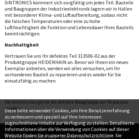
SINTRONICS kümmert sich sorgfältig um jedes Teil. Bauteile
und Baugruppen der Industrieelektronik lagern wir in Hallen
mit besonderer Klima- und Luftaufbereitung, sodass nicht
die falschen Temperaturen oder eine zu hohe
Luftfeuchtigkeit die Funktion und Lebensdauer Ihres Bauteils
beeinträchtigen.
Nachhaltigkeit
Vertrauen Sie uns Ihr defektes Teil 313506-02 aus der
Produktgruppe HEIDENHAIN an. Bevor wir Ihnen ein neues
Exemplar anbieten, werden wir alles versuchen, um Ihr
vorhandenes Bauteil zu reparieren und es wieder für Sie
einsatzfähig zu machen.
Sie können uns gerne die defekte Baugruppe zur Reparatur
senden.
Diese Seite verwendet Cookies, um Ihre Benutzererfahrung
zu verbessern und speziell auf Ihre Interessen
zugeschnittene Inhalte zur Verfügung zu stellen. Detaillierte
Informationen über die Verwendung von Cookies auf dieser
Website finden Sie in unserer Datenschutzrichtlinie. Sie
© SINTRONICS GmbH 2008 – 2026. All rights reserved.