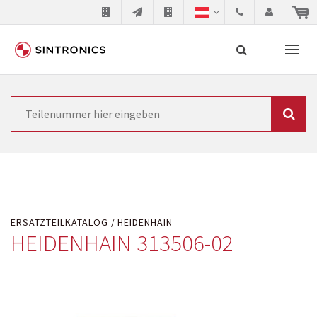
Unsere Zusammenarbeit mit
Suche
Siemens
Siemens als Weltmarktführer in der
Automatisierungstechnik ist ständig gezwungen seine
Produkte aktuell und technisch auf dem letzten Stand
ERSATZTEILKATALOG
HEIDENHAIN
zu halten. Dadurch wird die Zeit innerhalb derer
HEIDENHAIN 313506-02
etablierte Produkte vom Markt genommen werden
immer kürzer. Der Hersteller will natürlich neue
Produkte in den Markt bringen und die abgekündigten
Baugruppen ersetzen. In manchen Fällen ist dies aus
Kostengründen oder aus technischen Gründen nicht