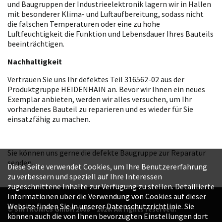
und Baugruppen der Industrieelektronik lagern wir in Hallen
mit besonderer Klima- und Luftaufbereitung, sodass nicht
die falschen Temperaturen oder eine zu hohe
Luftfeuchtigkeit die Funktion und Lebensdauer Ihres Bauteils
beeinträchtigen.
Nachhaltigkeit
Vertrauen Sie uns Ihr defektes Teil 316562-02 aus der
Produktgruppe HEIDENHAIN an. Bevor wir Ihnen ein neues
Exemplar anbieten, werden wir alles versuchen, um Ihr
vorhandenes Bauteil zu reparieren und es wieder für Sie
einsatzfähig zu machen.
Sie können uns gerne die defekte Baugruppe zur Reparatur
senden.
Diese Seite verwendet Cookies, um Ihre Benutzererfahrung
zu verbessern und speziell auf Ihre Interessen
zugeschnittene Inhalte zur Verfügung zu stellen. Detaillierte
Informationen über die Verwendung von Cookies auf dieser
Website finden Sie in unserer Datenschutzrichtlinie. Sie
© SINTRONICS GmbH 2008 – 2026. All rights reserved.
können auch die von Ihnen bevorzugten Einstellungen dort