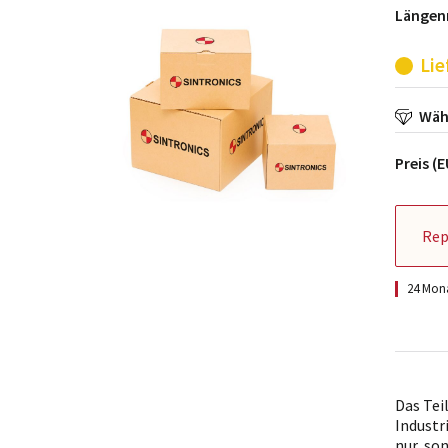
Längen
Lie
Wähl
Preis (
Rep
24 Mona
Das Tei
Industr
nur, so