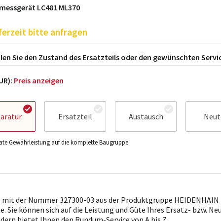
messgerät LC481 ML370
ferzeit bitte anfragen
en Sie den Zustand des Ersatzteils oder den gewünschten Servi
EUR):
Preis anzeigen
aratur
Ersatzteil
Austausch
Neut
te Gewährleistung auf die komplette Baugruppe
l mit der Nummer 327300-03 aus der Produktgruppe HEIDENHAIN i
ie. Sie können sich auf die Leistung und Güte Ihres Ersatz- bzw. Ne
ndern bietet Ihnen den Rundum-Service von A bis Z.