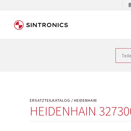
Unsere Zusammenarbeit m
Siemens als Weltmarktführer in der Automatisieru
letzten Stand zu halten. Dadurch wird die Zeit i
Hersteller will natürlich neue Produkte in den Ma
Kostengründen oder aus technischen Gründen nicht
technisch hochwertig repariert oder ihnen die ab
ERSATZTEILKATALOG
HEIDENHAIN
HEIDENHAIN 32730