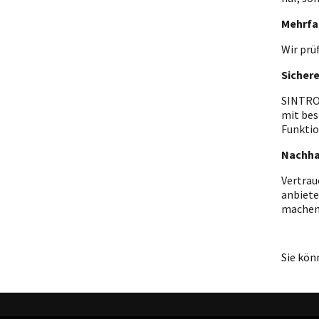
Mehrfa
Wir prü
Sicher
SINTRON
mit bes
Funktio
Nachha
Vertrau
anbiete
machen
Sie kön