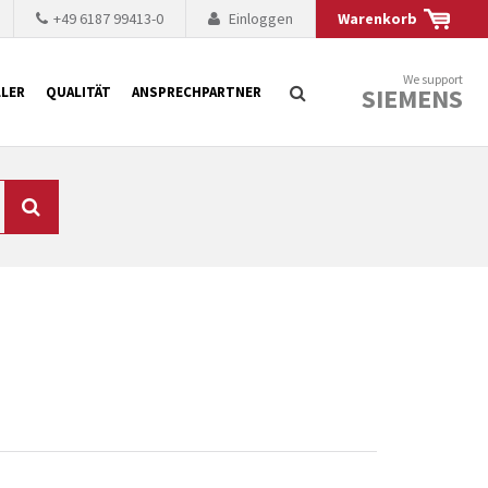
+49 6187 99413-0
Einloggen
Warenkorb
We support
SIEMENS
LER
QUALITÄT
ANSPRECHPARTNER
Suche
chnisch auf dem
mer kürzer. Der
 Fällen ist dies aus
ten Baugruppen