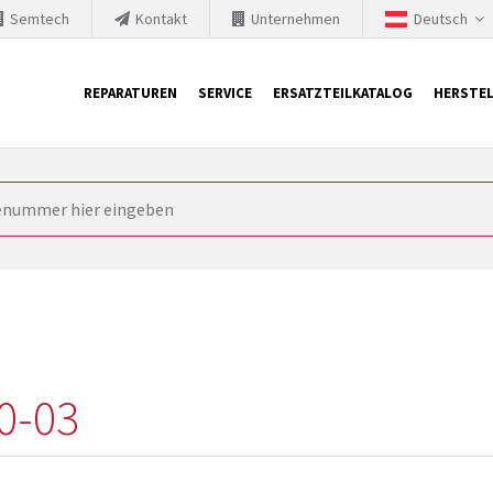
Semtech
Kontakt
Unternehmen
Deutsch
REPARATUREN
SERVICE
ERSATZTEILKATALOG
HERSTEL
it Siemens
ngstechnik ist ständig gezwungen seine Produkte aktuell und te
nnerhalb derer etablierte Produkte vom Markt genommen werden im
rkt bringen und die abgekündigten Baugruppen ersetzen. In manchen
 möglich. SINTRONICS ist dann ihr Partner, der entweder die al
gekündigten Baugruppen aus dem eigenen Lager ersetzt.
0-03