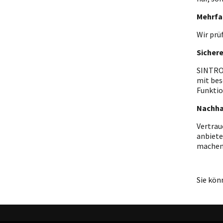
Mehrfa
Wir prü
Sicher
SINTRON
mit bes
Funktio
Nachha
Vertrau
anbiete
machen
Sie kön