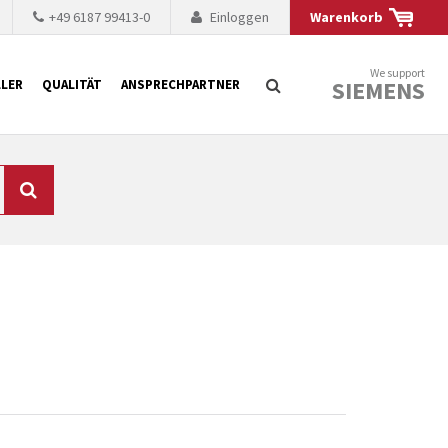
+49 6187 99413-0
Einloggen
Warenkorb
We support
SIEMENS
LER
QUALITÄT
ANSPRECHPARTNER
Suche
chnisch auf dem
mer kürzer. Der
 Fällen ist dies aus
ten Baugruppen