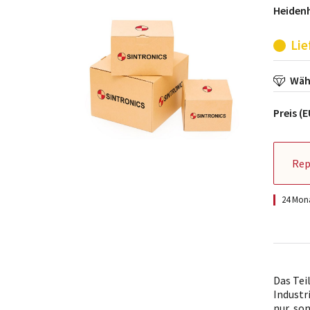
Heidenh
Lie
Wähl
Preis (
Rep
24 Mona
Das Tei
Industr
nur, so