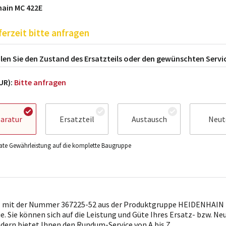
ain MC 422E
ferzeit bitte anfragen
en Sie den Zustand des Ersatzteils oder den gewünschten Servi
EUR):
Bitte anfragen
aratur
Ersatzteil
Austausch
Neut
te Gewährleistung auf die komplette Baugruppe
l mit der Nummer 367225-52 aus der Produktgruppe HEIDENHAIN i
ie. Sie können sich auf die Leistung und Güte Ihres Ersatz- bzw. Ne
ndern bietet Ihnen den Rundum-Service von A bis Z.