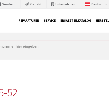
Semtech
Kontakt
Unternehmen
Deutsch
REPARATUREN
SERVICE
ERSATZTEILKATALOG
HERSTEL
it Siemens
ngstechnik ist ständig gezwungen seine Produkte aktuell und te
nnerhalb derer etablierte Produkte vom Markt genommen werden im
rkt bringen und die abgekündigten Baugruppen ersetzen. In manchen
 möglich. SINTRONICS ist dann ihr Partner, der entweder die al
gekündigten Baugruppen aus dem eigenen Lager ersetzt.
5-52