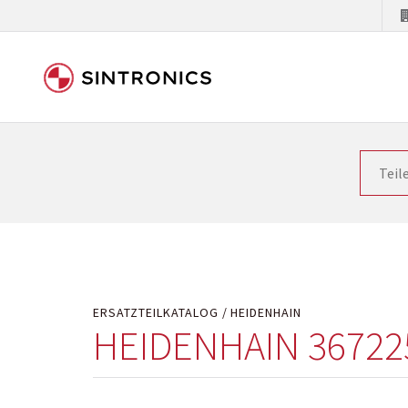
Unsere Zusammenarbeit m
Siemens als Weltmarktführer in der Automatisieru
letzten Stand zu halten. Dadurch wird die Zeit i
Hersteller will natürlich neue Produkte in den Ma
Kostengründen oder aus technischen Gründen nicht
technisch hochwertig repariert oder ihnen die ab
ERSATZTEILKATALOG
HEIDENHAIN
HEIDENHAIN 36722