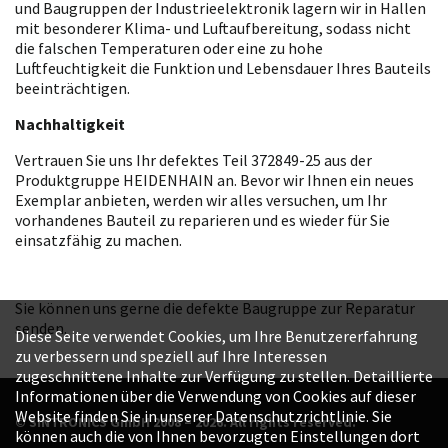
und Baugruppen der Industrieelektronik lagern wir in Hallen
mit besonderer Klima- und Luftaufbereitung, sodass nicht
die falschen Temperaturen oder eine zu hohe
Luftfeuchtigkeit die Funktion und Lebensdauer Ihres Bauteils
beeinträchtigen.
Nachhaltigkeit
Vertrauen Sie uns Ihr defektes Teil 372849-25 aus der
Produktgruppe HEIDENHAIN an. Bevor wir Ihnen ein neues
Exemplar anbieten, werden wir alles versuchen, um Ihr
vorhandenes Bauteil zu reparieren und es wieder für Sie
einsatzfähig zu machen.
Sie können uns gerne die defekte Baugruppe zur Reparatur
senden.
Diese Seite verwendet Cookies, um Ihre Benutzererfahrung
zu verbessern und speziell auf Ihre Interessen
zugeschnittene Inhalte zur Verfügung zu stellen. Detaillierte
Informationen über die Verwendung von Cookies auf dieser
Website finden Sie in unserer Datenschutzrichtlinie. Sie
© SINTRONICS GmbH 2008 – 2026. All rights reserved.
können auch die von Ihnen bevorzugten Einstellungen dort