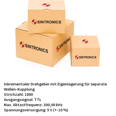
möglich. SINTRONICS ist dann ihr Partner, der
entweder die alten Baugruppen technisch hochwertig
repariert oder ihnen die abgekündigten Baugruppen
aus dem eigenen Lager ersetzt.
Inkrementaler Drehgeber mit Eigenlagerung für separate
Wellen-Kupplung
Strichzahl: 1800
Ausgangssignal: TTL
Max. Abtastfrequenz: 300,00 kHz
Spannungsversorgung: 5 V (+-10 %)