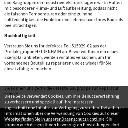
und Baugruppen der Industrieelektronik lagern wir in Hallen
mit besonderer Klima- und Luftaufbereitung, sodass nicht
die falschen Temperaturen oder eine zu hohe
Luftfeuchtigkeit die Funktion und Lebensdauer Ihres Bauteils
beeinträchtigen.
Nachhaltigkeit
Vertrauen Sie uns Ihr defektes Teil 515929-02 aus der
Produktgruppe HEIDENHAIN an. Bevor wir Ihnen ein neues
Exemplar anbieten, werden wir alles versuchen, um Ihr
vorhandenes Bauteil zu reparieren und es wieder für Sie
einsatzfähig zu machen.
Sie können uns gerne die defekte Baugruppe zur Reparatur
senden.
Diese Seite verwendet Cookies, um Ihre Benutzererfahrung
zu verbessern und speziell auf Ihre Interessen
zugeschnittene Inhalte zur Verfügung zu stellen. Detaillierte
Informationen über die Verwendung von Cookies auf dieser
Website finden Sie in unserer Datenschutzrichtlinie. Sie
© SINTRONICS GmbH 2008 – 2026. All rights reserved.
können auch die von Ihnen bevorzugten Einstellungen dort