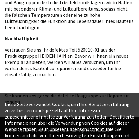
und Baugruppen der Industrieelektronik lagern wir in Hallen
mit besonderer Klima- und Luftaufbereitung, sodass nicht
die falschen Temperaturen oder eine zu hohe
Luftfeuchtigkeit die Funktion und Lebensdauer Ihres Bauteils
beeinträchtigen.
Nachhaltigkeit
Vertrauen Sie uns Ihr defektes Teil 520010-01 aus der
Produktgruppe HEIDENHAIN an. Bevor wir Ihnen ein neues
Exemplar anbieten, werden wir alles versuchen, um Ihr
vorhandenes Bauteil zu reparieren und es wieder für Sie
einsatzfähig zu machen.
Sie können uns gerne die defekte Baugruppe zur Reparatur
senden.
Diese Seite verwendet Cookies, um Ihre Benutzererfahrung
zu verbessern und speziell auf Ihre Interessen
zugeschnittene Inhalte zur Verfügung zu stellen. Detaillierte
Informationen über die Verwendung von Cookies auf dieser
Website finden Sie in unserer Datenschutzrichtlinie. Sie
© SINTRONICS GmbH 2008 – 2026. All rights reserved.
können auch die von Ihnen bevorzugten Einstellungen dort