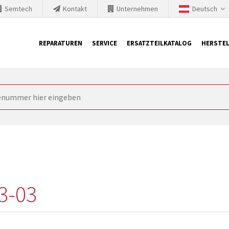
Semtech
Kontakt
Unternehmen
Deutsch
REPARATUREN
SERVICE
ERSATZTEILKATALOG
HERSTEL
it Siemens
ngstechnik ist ständig gezwungen seine Produkte aktuell und te
nnerhalb derer etablierte Produkte vom Markt genommen werden im
rkt bringen und die abgekündigten Baugruppen ersetzen. In manchen
 möglich. SINTRONICS ist dann ihr Partner, der entweder die al
gekündigten Baugruppen aus dem eigenen Lager ersetzt.
3-03