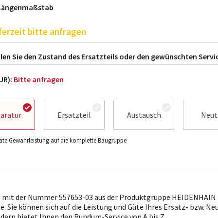
 Längenmaßstab
ferzeit bitte anfragen
en Sie den Zustand des Ersatzteils oder den gewünschten Servi
EUR):
Bitte anfragen
aratur
Ersatzteil
Austausch
Neut
te Gewährleistung auf die komplette Baugruppe
l mit der Nummer 557653-03 aus der Produktgruppe HEIDENHAIN i
ie. Sie können sich auf die Leistung und Güte Ihres Ersatz- bzw. Ne
ndern bietet Ihnen den Rundum-Service von A bis Z.