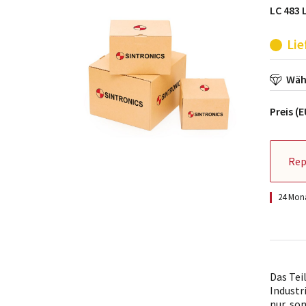
LC 483
Lie
Wähl
Preis (
Rep
24 Mona
Das Tei
Industr
nur, so