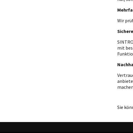
Mehrfa
Wir prü
Sicher
SINTRON
mit bes
Funktio
Nachha
Vertrau
anbiete
machen
Sie kön