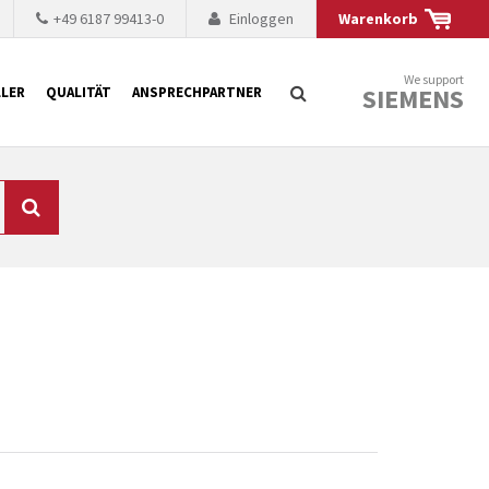
+49 6187 99413-0
Einloggen
Warenkorb
We support
SIEMENS
LER
QUALITÄT
ANSPRECHPARTNER
Suche
chnisch auf dem
mer kürzer. Der
 Fällen ist dies aus
ten Baugruppen