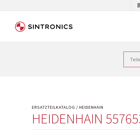
Unsere Zusammenarbeit m
Siemens als Weltmarktführer in der Automatisieru
letzten Stand zu halten. Dadurch wird die Zeit i
Hersteller will natürlich neue Produkte in den Ma
Kostengründen oder aus technischen Gründen nicht
technisch hochwertig repariert oder ihnen die ab
ERSATZTEILKATALOG
HEIDENHAIN
HEIDENHAIN 55765