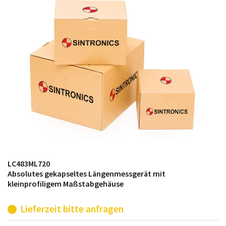
möglich. SINTRONICS ist dann ihr Partner, der
entweder die alten Baugruppen technisch hochwertig
repariert oder ihnen die abgekündigten Baugruppen
aus dem eigenen Lager ersetzt.
LC483ML720
Absolutes gekapseltes Längenmessgerät mit
kleinprofiligem Maßstabgehäuse
Lieferzeit bitte anfragen