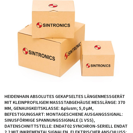
möglich. SINTRONICS ist dann ihr Partner, der
entweder die alten Baugruppen technisch hochwertig
repariert oder ihnen die abgekündigten Baugruppen
aus dem eigenen Lager ersetzt.
HEIDENHAIN ABSOLUTES GEKAPSELTES LÄNGENMESSGERÄT
MIT KLEINPROFILIGEM MASSSTABGEHÄUSE MESSLÄNGE: 370
MM, GENAUIGKEITSKLASSE: &plusm; 5,0 µM,
BEFESTIGUNGSART: MONTAGESCHIENE AUSGANGSSIGNAL:
SINUSFÖRMIGE SPANNUNGSSIGNALE (1 VSS),
DATENSCHNITTSTELLE: ENDAT02 SYNCHRON-SERIELL ENDAT
2.2 MIT INKREMENTALSIGNALEN, ELEKTRISCHER ANSCHLUSS: