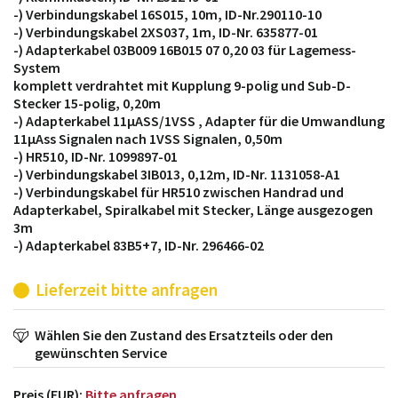
-) Verbindungskabel 16S015, 10m, ID-Nr.290110-10
-) Verbindungskabel 2XS037, 1m, ID-Nr. 635877-01
-) Adapterkabel 03B009 16B015 07 0,20 03 für Lagemess-
System
komplett verdrahtet mit Kupplung 9-polig und Sub-D-
Stecker 15-polig, 0,20m
-) Adapterkabel 11µASS/1VSS , Adapter für die Umwandlung
11µAss Signalen nach 1VSS Signalen, 0,50m
-) HR510, ID-Nr. 1099897-01
-) Verbindungskabel 3IB013, 0,12m, ID-Nr. 1131058-A1
-) Verbindungskabel für HR510 zwischen Handrad und
Adapterkabel, Spiralkabel mit Stecker, Länge ausgezogen
3m
-) Adapterkabel 83B5+7, ID-Nr. 296466-02
Lieferzeit bitte anfragen
Wählen Sie den Zustand des Ersatzteils oder den
gewünschten Service
Preis (EUR):
Bitte anfragen