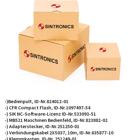
möglich. SINTRONICS ist dann ihr Partner, der
entweder die alten Baugruppen technisch hochwertig
repariert oder ihnen die abgekündigten Baugruppen
aus dem eigenen Lager ersetzt.
-)Bedienpult, ID-Nr.824012-01
-) CFR Compact Flash, ID-Nr.1097497-54
-) SIK NC-Software-Lizenz ID-Nr.533093-51
-) MB521 Maschinen Bedienfeld, ID-Nr.823882-02
-) Adapterstecker, ID-Nr.251250-01
-) Verbindungskabel 2XS037, 10m, ID-Nr.635877-10
-) Klemmkasten, ID-Nr. 251249-01