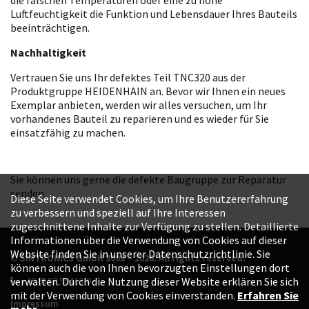
Luftfeuchtigkeit die Funktion und Lebensdauer Ihres Bauteils
beeinträchtigen.
Nachhaltigkeit
Vertrauen Sie uns Ihr defektes Teil TNC320 aus der
Produktgruppe HEIDENHAIN an. Bevor wir Ihnen ein neues
Exemplar anbieten, werden wir alles versuchen, um Ihr
vorhandenes Bauteil zu reparieren und es wieder für Sie
einsatzfähig zu machen.
Sie können uns gerne die defekte Baugruppe zur Reparatur
senden.
Diese Seite verwendet Cookies, um Ihre Benutzererfahrung
zu verbessern und speziell auf Ihre Interessen
zugeschnittene Inhalte zur Verfügung zu stellen. Detaillierte
Informationen über die Verwendung von Cookies auf dieser
Website finden Sie in unserer Datenschutzrichtlinie. Sie
© SINTRONICS GmbH 2008 – 2026. All rights reserved.
können auch die von Ihnen bevorzugten Einstellungen dort
+49 6187 99413-0
verwalten. Durch die Nutzung dieser Website erklären Sie sich
mit der Verwendung von Cookies einverstanden.
Erfahren Sie
Impressum