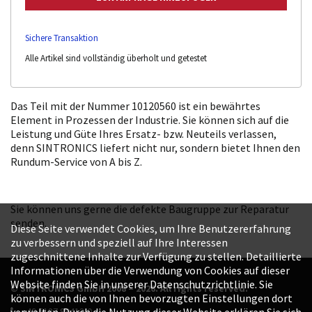
Sichere Transaktion
Alle Artikel sind vollständig überholt und getestet
Das Teil mit der Nummer 10120560 ist ein bewährtes
Element in Prozessen der Industrie. Sie können sich auf die
Leistung und Güte Ihres Ersatz- bzw. Neuteils verlassen,
denn SINTRONICS liefert nicht nur, sondern bietet Ihnen den
Rundum-Service von A bis Z.
Sie können uns gerne die defekte Baugruppe zur Reparatur
senden.
Diese Seite verwendet Cookies, um Ihre Benutzererfahrung
zu verbessern und speziell auf Ihre Interessen
zugeschnittene Inhalte zur Verfügung zu stellen. Detaillierte
Informationen über die Verwendung von Cookies auf dieser
Website finden Sie in unserer Datenschutzrichtlinie. Sie
© SINTRONICS GmbH 2008 – 2026. All rights reserved.
können auch die von Ihnen bevorzugten Einstellungen dort
+49 6187 99413-0