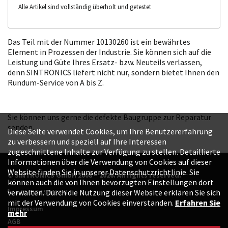
Alle Artikel sind vollständig überholt und getestet
Das Teil mit der Nummer 10130260 ist ein bewährtes
Element in Prozessen der Industrie. Sie können sich auf die
Leistung und Güte Ihres Ersatz- bzw. Neuteils verlassen,
denn SINTRONICS liefert nicht nur, sondern bietet Ihnen den
Rundum-Service von A bis Z.
Sie können uns gerne die defekte Baugruppe zur Reparatur
senden.
Diese Seite verwendet Cookies, um Ihre Benutzererfahrung
zu verbessern und speziell auf Ihre Interessen
zugeschnittene Inhalte zur Verfügung zu stellen. Detaillierte
Informationen über die Verwendung von Cookies auf dieser
Website finden Sie in unserer Datenschutzrichtlinie. Sie
© SINTRONICS GmbH 2008 – 2026. All rights reserved.
können auch die von Ihnen bevorzugten Einstellungen dort
+49 6187 99413-0
verwalten. Durch die Nutzung dieser Website erklären Sie sich
mit der Verwendung von Cookies einverstanden.
Erfahren Sie
Impressum
mehr
AGB