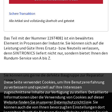
Sichere Transaktion
Alle Artikel sind vollständig überholt und getestet
Das Teil mit der Nummer 11974081 ist ein bewährtes
Element in Prozessen der Industrie. Sie können sich auf die
Leistung und Güte Ihres Ersatz- bzw. Neuteils verlassen,
denn SINTRONICS liefert nicht nur, sondern bietet Ihnen den
Rundum-Service von A bis Z.
Sie können uns gerne die defekte Baugruppe zur Reparatur
senden.
Diese Seite verwendet Cookies, um Ihre Benutzererfahrung
zu verbessern und speziell auf Ihre Interessen
zugeschnittene Inhalte zur Verfügung zu stellen. Detaillierte
Informationen über die Verwendung von Cookies auf dieser
Website finden Sie in unserer Datenschutzrichtlinie. Sie
© SINTRONICS GmbH 2008 – 2026. All rights reserved.
können auch die von Ihnen bevorzugten Einstellungen dort
+49 6187 99413-0