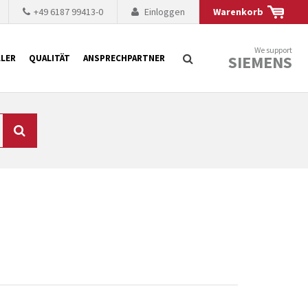
+49 6187 99413-0
Einloggen
Warenkorb
We support
SIEMENS
LER
QUALITÄT
ANSPRECHPARTNER
Suche
chnisch auf dem
mer kürzer. Der
 Fällen ist dies aus
ten Baugruppen