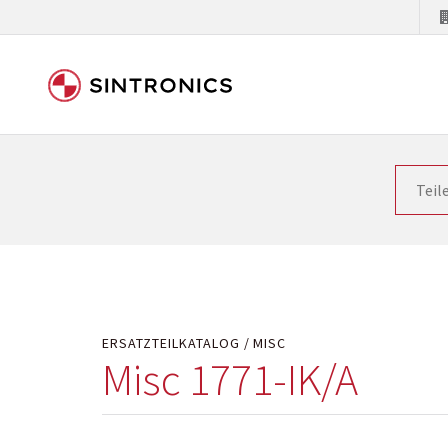
Unsere Zusammenarbeit m
Siemens als Weltmarktführer in der Automatisieru
letzten Stand zu halten. Dadurch wird die Zeit i
Hersteller will natürlich neue Produkte in den Ma
Kostengründen oder aus technischen Gründen nicht
technisch hochwertig repariert oder ihnen die ab
ERSATZTEILKATALOG
MISC
Misc 1771-IK/A