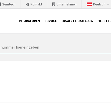
Semtech
Kontakt
Unternehmen
Deutsch
REPARATUREN
SERVICE
ERSATZTEILKATALOG
HERSTEL
it Siemens
ngstechnik ist ständig gezwungen seine Produkte aktuell und te
nnerhalb derer etablierte Produkte vom Markt genommen werden im
rkt bringen und die abgekündigten Baugruppen ersetzen. In manchen
 möglich. SINTRONICS ist dann ihr Partner, der entweder die al
gekündigten Baugruppen aus dem eigenen Lager ersetzt.