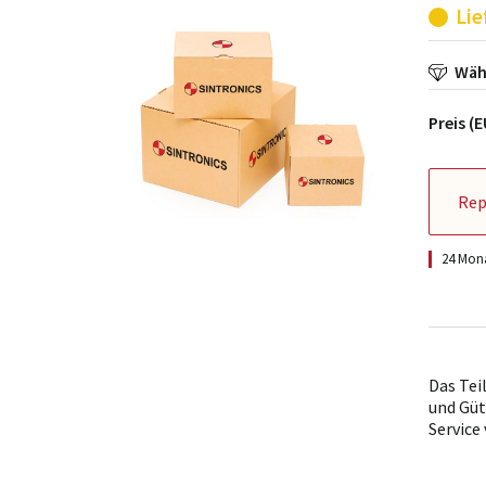
Lie
Wähl
Preis (
Rep
24 Mona
Das Tei
und Güt
Service 