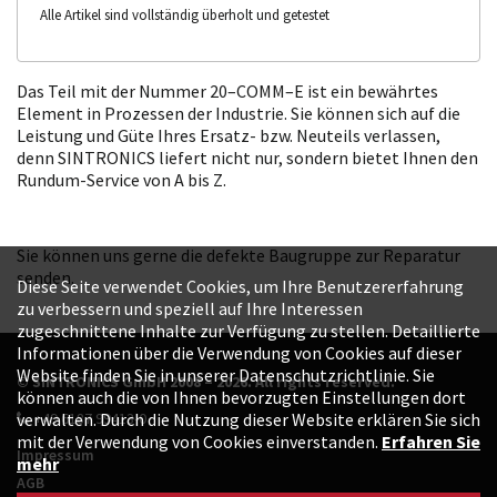
Alle Artikel sind vollständig überholt und getestet
Das Teil mit der Nummer 20–COMM–E ist ein bewährtes
Element in Prozessen der Industrie. Sie können sich auf die
Leistung und Güte Ihres Ersatz- bzw. Neuteils verlassen,
denn SINTRONICS liefert nicht nur, sondern bietet Ihnen den
Rundum-Service von A bis Z.
Sie können uns gerne die defekte Baugruppe zur Reparatur
senden.
Diese Seite verwendet Cookies, um Ihre Benutzererfahrung
zu verbessern und speziell auf Ihre Interessen
zugeschnittene Inhalte zur Verfügung zu stellen. Detaillierte
Informationen über die Verwendung von Cookies auf dieser
Website finden Sie in unserer Datenschutzrichtlinie. Sie
© SINTRONICS GmbH 2008 – 2026. All rights reserved.
können auch die von Ihnen bevorzugten Einstellungen dort
+49 6187 99413-0
verwalten. Durch die Nutzung dieser Website erklären Sie sich
mit der Verwendung von Cookies einverstanden.
Erfahren Sie
Impressum
mehr
AGB