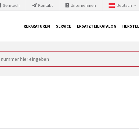
Semtech
Kontakt
Unternehmen
Deutsch
REPARATUREN
SERVICE
ERSATZTEILKATALOG
HERSTEL
it Siemens
ngstechnik ist ständig gezwungen seine Produkte aktuell und te
nnerhalb derer etablierte Produkte vom Markt genommen werden im
rkt bringen und die abgekündigten Baugruppen ersetzen. In manchen
 möglich. SINTRONICS ist dann ihr Partner, der entweder die al
gekündigten Baugruppen aus dem eigenen Lager ersetzt.
4