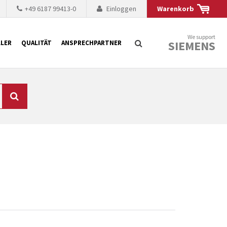
+49 6187 99413-0
Einloggen
Warenkorb
We support
SIEMENS
LER
QUALITÄT
ANSPRECHPARTNER
Suche
chnisch auf dem
mer kürzer. Der
 Fällen ist dies aus
ten Baugruppen