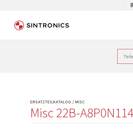
Unsere Zusammenarbeit m
Siemens als Weltmarktführer in der Automatisieru
letzten Stand zu halten. Dadurch wird die Zeit i
Hersteller will natürlich neue Produkte in den Ma
Kostengründen oder aus technischen Gründen nicht
technisch hochwertig repariert oder ihnen die ab
ERSATZTEILKATALOG
MISC
Misc 22B-A8P0N11