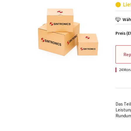
Lie
Wähl
Preis (
Rep
24 Mona
Das Tei
Leistun
Rundum-