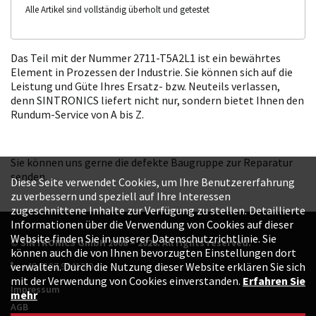
Alle Artikel sind vollständig überholt und getestet
Das Teil mit der Nummer 2711-T5A2L1 ist ein bewährtes
Element in Prozessen der Industrie. Sie können sich auf die
Leistung und Güte Ihres Ersatz- bzw. Neuteils verlassen,
denn SINTRONICS liefert nicht nur, sondern bietet Ihnen den
Rundum-Service von A bis Z.
Sie können uns gerne die defekte Baugruppe zur Reparatur
senden.
Diese Seite verwendet Cookies, um Ihre Benutzererfahrung
zu verbessern und speziell auf Ihre Interessen
zugeschnittene Inhalte zur Verfügung zu stellen. Detaillierte
Informationen über die Verwendung von Cookies auf dieser
Website finden Sie in unserer Datenschutzrichtlinie. Sie
© SINTRONICS GmbH 2008 – 2026. All rights reserved.
können auch die von Ihnen bevorzugten Einstellungen dort
+49 6187 99413-0
verwalten. Durch die Nutzung dieser Website erklären Sie sich
mit der Verwendung von Cookies einverstanden.
Erfahren Sie
Impressum
mehr
AGB